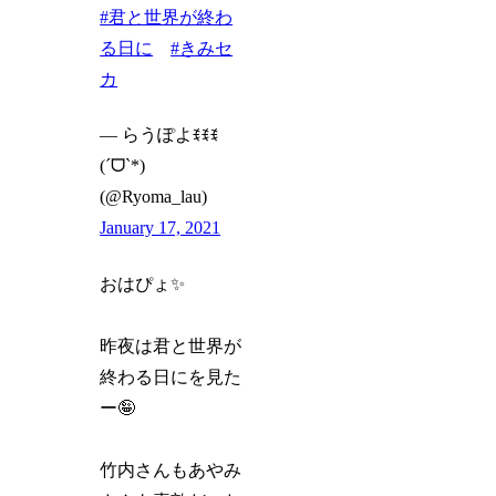
#君と世界が終わ
る日に
#きみセ
カ
— らうぽよꉂꉂꉂ
(ˊᗜˋ*)
(@Ryoma_lau)
January 17, 2021
おはぴょ✨
昨夜は君と世界が
終わる日にを見た
ー🤪
竹内さんもあやみ