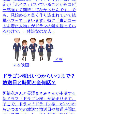
定が「ボイス」にいていることからコピ
ー感強くて期待してなかったんです。で
も、見始めると良く作り込まれていて結
構ハマってしまいます。特に「青いコー
トを着た人物」がドラマの鍵を握ってい
るわけで、一体誰なのか人...
ドラ
マ＆映画
ドラゴン桜はいつからいつまで？
放送日と時間と全何話？
阿部寛さんと長澤まさみさんが主演する
新ドラマ「ドラゴン桜」が始まります。
そこで、ドラマ「ドラゴン桜」がいつか
らいつまでの放送で放送日や放送時間に