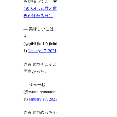
も頑張ってこー🤗
#きみセカ
#君と世
界が終わる日に
— 美味しいごは
ん
(@piHQim1IYjh4td
1)
January 17, 2021
きみセカそこそこ
面白かった。
— りゅーむ
(@ryumuryumutom
at)
January 17, 2021
きみセカめっちゃ