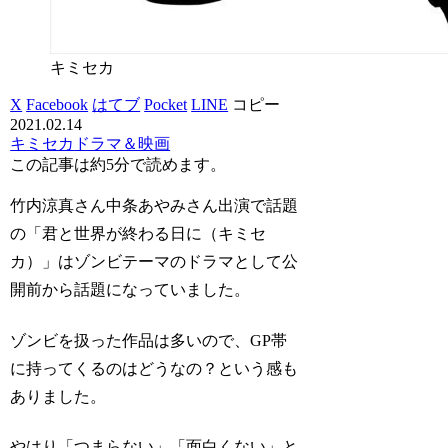
キミセカ
X
Facebook
はてブ
Pocket
LINE
コピー
2021.02.14
キミセカ
ドラマ＆映画
この記事は
約5分
で読めます。
竹内涼真さん中条あやみさん出演で話題
の「君と世界が終わる日に（キミセ
カ）」はゾンビテーマのドラマとして公
開前から話題になっていました。
ゾンビを扱った作品は多いので、GP帯
に持ってくるのはどうなの？という感も
ありました。
やはり「つまらない」「面白くない」と