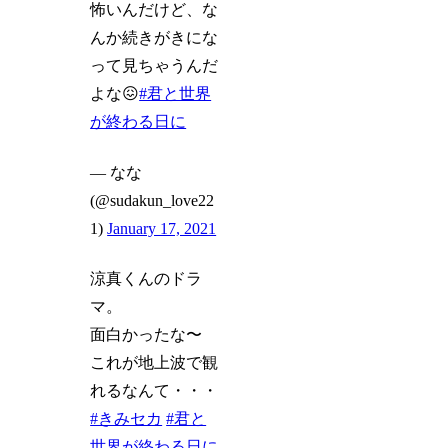
怖いんだけど、な
んか続きがきにな
って見ちゃうんだ
よな😖
#君と世界
が終わる日に
— なな
(@sudakun_love22
1)
January 17, 2021
涼真くんのドラ
マ。
面白かったな〜
これが地上波で観
れるなんて・・・
#きみセカ
#君と
世界が終わる日に