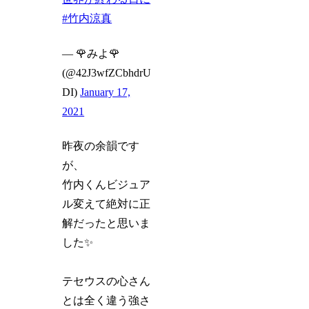
#竹内涼真
— 🌹みよ🌹
(@42J3wfZCbhdrU
DI)
January 17,
2021
昨夜の余韻です
が、
竹内くんビジュア
ル変えて絶対に正
解だったと思いま
した✨
テセウスの心さん
とは全く違う強さ