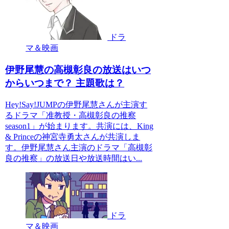
ドラ
マ＆映画
伊野尾慧の高槻彰良の放送はいつ
からいつまで？ 主題歌は？
Hey!Say!JUMPの伊野尾慧さんが主演す
るドラマ「准教授・高槻彰良の推察
season1」が始まります。共演には、King
& Princeの神宮寺勇太さんが共演しま
す。伊野尾慧さん主演のドラマ「高槻彰
良の推察」の放送日や放送時間はい...
ドラ
マ＆映画