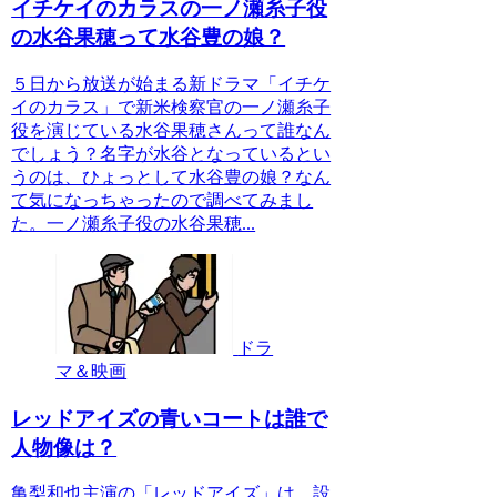
イチケイのカラスの一ノ瀬糸子役
の水谷果穂って水谷豊の娘？
５日から放送が始まる新ドラマ「イチケ
イのカラス」で新米検察官の一ノ瀬糸子
役を演じている水谷果穂さんって誰なん
でしょう？名字が水谷となっているとい
うのは、ひょっとして水谷豊の娘？なん
て気になっちゃったので調べてみまし
た。一ノ瀬糸子役の水谷果穂...
ドラ
マ＆映画
レッドアイズの青いコートは誰で
人物像は？
亀梨和也主演の「レッドアイズ」は、設