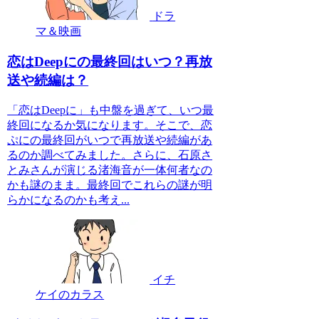
ドラ
マ＆映画
恋はDeepにの最終回はいつ？再放
送や続編は？
「恋はDeepに」も中盤を過ぎて、いつ最
終回になるか気になります。そこで、恋
ぷにの最終回がいつで再放送や続編があ
るのか調べてみました。さらに、石原さ
とみさんが演じる渚海音が一体何者なの
かも謎のまま。最終回でこれらの謎が明
らかになるのかも考え...
イチ
ケイのカラス