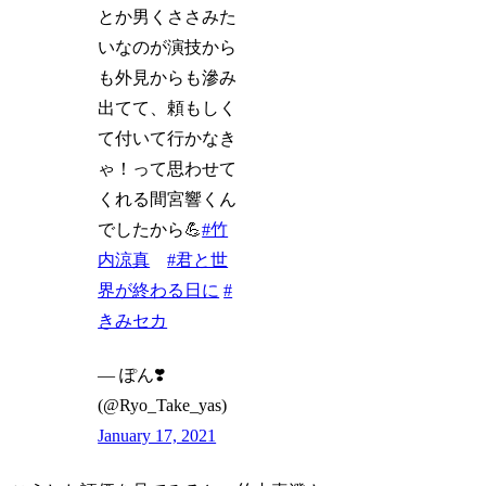
とか男くささみた
いなのが演技から
も外見からも滲み
出てて、頼もしく
て付いて行かなき
ゃ！って思わせて
くれる間宮響くん
でしたから💪
#竹
内涼真
#君と世
界が終わる日に
#
きみセカ
— ぽん❣️
(@Ryo_Take_yas)
January 17, 2021