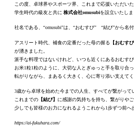
この度、卓球界やスポーツ界、これまで応援いただいた
学生時代の級友と共に
株式会社omusubi
を設立いたしま
社名である、“omusubi”は、“おむすび” “結び”から
アスリート時代、補食の定番だった母の握る
【おむすび
が湧きました。
派手な料理ではないけれど、いつも近くにあるおむすび
お米1粒1粒のように、大切な人とぎゅっと手を取り合
転がりながら、まあるく大きく、心に寄り添い支えてく
3歳から卓球を始めた今までの人生、すべてが繋がって
これまでの
【結び】
に感謝の気持ちを持ち、繋がりやご
少しでも皆様のお力になれるようこれから1歩ずつ前へ
https://ai-fukuhara.com/