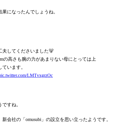
結果になったんでしょうね。
夫してくださいました🐻
cmの高さも腕の力があまりない母にとっては上
しています。
pic.twitter.com/LMTvxgrzOc
うですね。
会社の「omusubi」の設立を思い立ったようです。