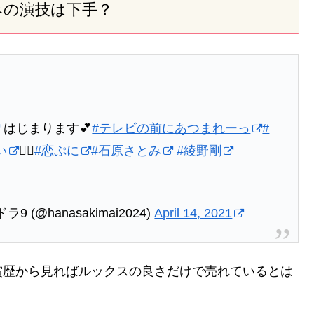
みの演技は下手？
はじまります💕
#テレビの前にあつまれーっ
#
い
🙇‍♀️
#恋ぷに
#石原さとみ
#綾野剛
@hanasakimai2024)
April 14, 2021
賞歴から見ればルックスの良さだけで売れているとは