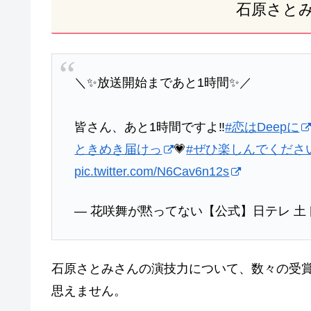
石原さと
＼✨放送開始まであと1時間✨／
皆さん、あと1時間ですよ‼️
#恋はDeepに
ときめき届けっ
💗
#ぜひ楽しんでくださ
pic.twitter.com/N6Cav6n12s
— 花咲舞が黙ってない【公式】日テレ 土ドラ9 (
石原さとみさんの演技力について、数々の受
思えません。