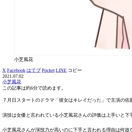
小芝風花
X
Facebook
はてブ
Pocket
LINE
コピー
2021.07.02
小芝風花
この記事は
約6分
で読めます。
７月日スタートのドラマ「彼女はキレイだった」で主演の佐
演技は女優と言われている小芝風花さんの評価は上手いと下
小芝風花さんが演技力が高いのに下手と言われる理由は何故