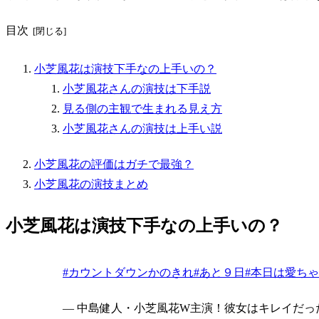
目次
小芝風花は演技下手なの上手いの？
小芝風花さんの演技は下手説
見る側の主観で生まれる見え方
小芝風花さんの演技は上手い説
小芝風花の評価はガチで最強？
小芝風花の演技まとめ
小芝風花は演技下手なの上手いの？
#カウントダウンかのきれ
#あと９日
#本日は愛ち
— 中島健人・小芝風花W主演！彼女はキレイだった【公式