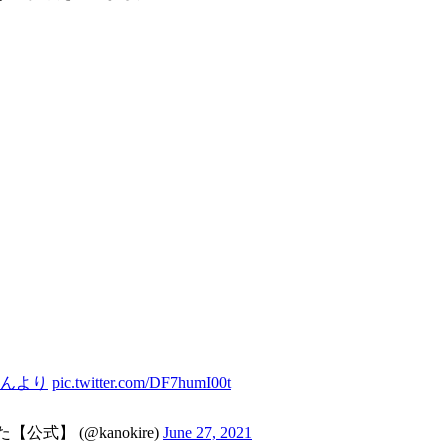
ゃんより
pic.twitter.com/DF7humI00t
】 (@kanokire)
June 27, 2021