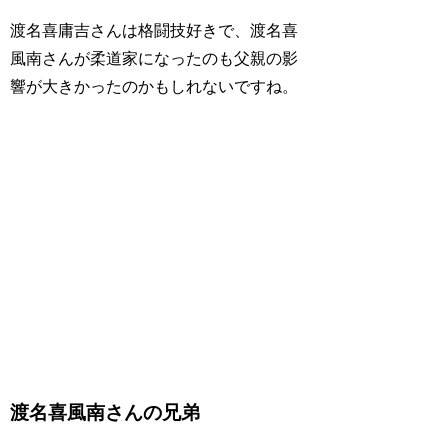
渡名喜庸吉さんは格闘技好きで、渡名喜
風南さんが柔道家になったのも父親の影
響が大きかったのかもしれないですね。
渡名喜風南さんの兄弟