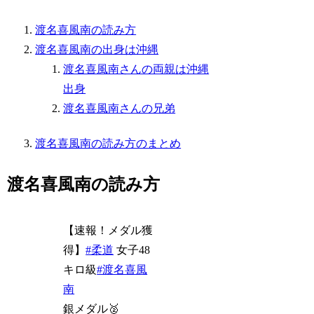
渡名喜風南の読み方
渡名喜風南の出身は沖縄
渡名喜風南さんの両親は沖縄
出身
渡名喜風南さんの兄弟
渡名喜風南の読み方のまとめ
渡名喜風南の読み方
【速報！メダル獲
得】
#柔道
女子48
キロ級
#渡名喜風
南
銀メダル🥈