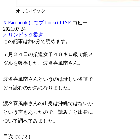
オリンピック
X
Facebook
はてブ
Pocket
LINE
コピー
2021.07.24
オリンピック
柔道
この記事は
約3分
で読めます。
７月２４日の柔道女子４８キロ級で銀メ
ダルを獲得した、渡名喜風南さん。
渡名喜風南さんというのは珍しい名前で
どう読むのか気になりました。
渡名喜風南さんの出身は沖縄ではないか
という声もあったので、読み方と出身に
ついて調べてみました。
目次