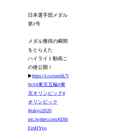
日本選手団メダル
第1号
メダル獲得の瞬間
をとらえた
ハイライト動画こ
の後公開！
▶️
https://t.co/unnfk7t
9rA
#東京五輪
#東
京オリンピック
#
オリンピック
#tokyo2020
pic.twitter.com/6Dlh
EmHYvo