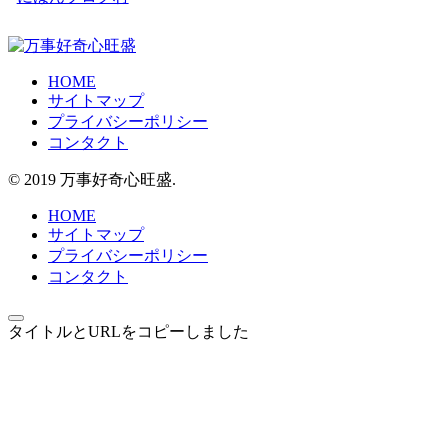
HOME
サイトマップ
プライバシーポリシー
コンタクト
© 2019 万事好奇心旺盛.
HOME
サイトマップ
プライバシーポリシー
コンタクト
タイトルとURLをコピーしました