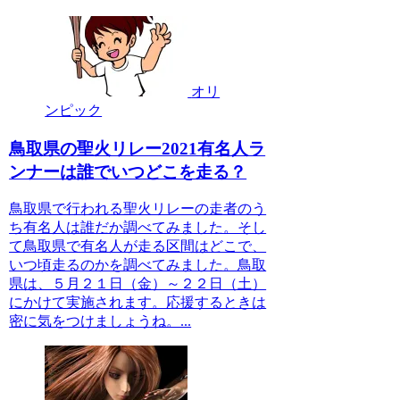
オリ
ンピック
鳥取県の聖火リレー2021有名人ラ
ンナーは誰でいつどこを走る？
鳥取県で行われる聖火リレーの走者のう
ち有名人は誰だか調べてみました。そし
て鳥取県で有名人が走る区間はどこで、
いつ頃走るのかを調べてみました。鳥取
県は、５月２１日（金）～２２日（土）
にかけて実施されます。応援するときは
密に気をつけましょうね。...