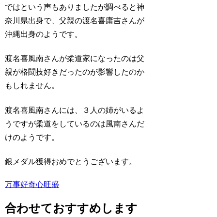
ではという声もありましたが調べると神
奈川県出身で、父親の渡名喜庸吉さんが
沖縄出身のようです。
渡名喜風南さんが柔道家になったのは父
親が格闘技好きだったのが影響したのか
もしれません。
渡名喜風南さんには、３人の姉がいるよ
うですが柔道をしているのは風南さんだ
けのようです。
銀メダル獲得おめでとうございます。
万事好奇心旺盛
合わせておすすめします