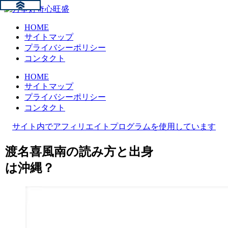
HOME
サイトマップ
プライバシーポリシー
コンタクト
HOME
サイトマップ
プライバシーポリシー
コンタクト
サイト内でアフィリエイトプログラムを使用しています
渡名喜風南の読み方と出身
は沖縄？