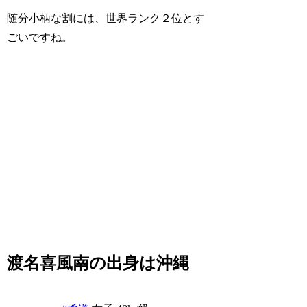
随分小柄な割には、世界ランク２位とす
ごいですね。
渡名喜風南の出身は沖縄