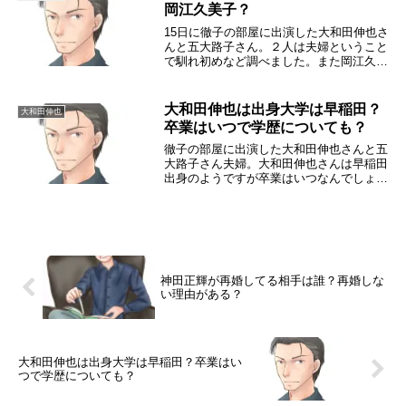
岡江久美子？
15日に徹子の部屋に出演した大和田伸也さ
んと五大路子さん。２人は夫婦ということ
で馴れ初めなど調べました。また岡江久美
子さんは妹なんでしょうか？大和田伸也の
妻は五大路子？大和田伸也さんと五大路子
さんは、１９７９年９月に結婚していま
大和田伸也は出身大学は早稲田？
大和田伸也
す。大和田伸...
卒業はいつで学歴についても？
徹子の部屋に出演した大和田伸也さんと五
大路子さん夫婦。大和田伸也さんは早稲田
出身のようですが卒業はいつなんでしょう
か？また大学以外の学歴はどうなっている
んでしょうか？学生時代の様子も含めてま
とめてみました。大和田伸也は出身大学は
早稲田なの？...
神田正輝が再婚してる相手は誰？再婚しな
い理由がある？
大和田伸也は出身大学は早稲田？卒業はい
つで学歴についても？