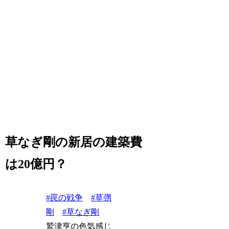
草なぎ剛の新居の建築費
は20億円？
#罠の戦争
#草彅
剛
#草なぎ剛
鷲津亨の色気感じ