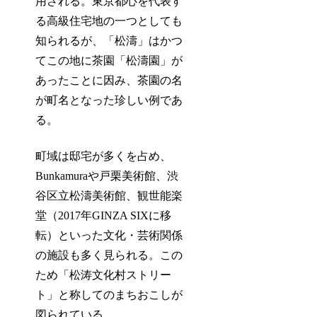
用される。東京都心を代表す
る高級住宅地の一つとしても
知られるが、「松濤」はかつ
てこの地に茶園「松濤園」が
あったことに因み、茶園の名
が町名となった珍しい例であ
る。
町域は邸宅が多くを占め、
Bunkamuraや戸栗美術館、渋
谷区立松濤美術館、観世能楽
堂（2017年GINZA SIXに移
転）といった文化・芸術関係
の施設も多く見られる。この
ため「松涛文化村ストリー
ト」と称してのまちおこしが
図られている。