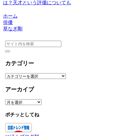
は？天才という評価についても
ホーム
俳優
草なぎ剛
カテゴリー
カ
テ
ゴ
アーカイブ
リ
ー
ア
ー
カ
ポチッとしてね
イ
ブ