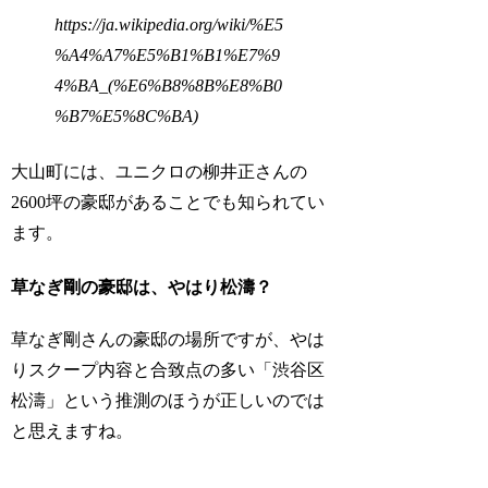
https://ja.wikipedia.org/wiki/%E5
%A4%A7%E5%B1%B1%E7%9
4%BA_(%E6%B8%8B%E8%B0
%B7%E5%8C%BA)
大山町には、ユニクロの柳井正さんの
2600坪の豪邸があることでも知られてい
ます。
草なぎ剛の豪邸は、やはり松濤？
草なぎ剛さんの豪邸の場所ですが、やは
りスクープ内容と合致点の多い「渋谷区
松濤」という推測のほうが正しいのでは
と思えますね。