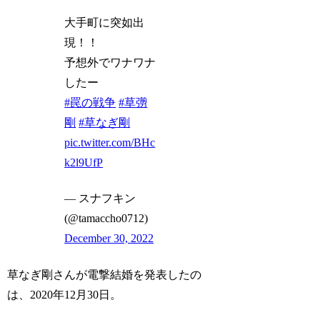
大手町に突如出
現！！
予想外でワナワナ
したー
#罠の戦争
#草彅
剛
#草なぎ剛
pic.twitter.com/BHc
k2l9UfP
— スナフキン
(@tamaccho0712)
December 30, 2022
草なぎ剛さんが電撃結婚を発表したの
は、2020年12月30日。