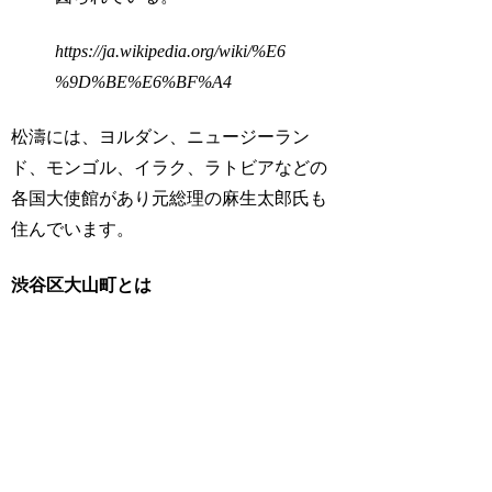
https://ja.wikipedia.org/wiki/%E6
%9D%BE%E6%BF%A4
松濤には、ヨルダン、ニュージーラン
ド、モンゴル、イラク、ラトビアなどの
各国大使館があり元総理の麻生太郎氏も
住んでいます。
渋谷区大山町とは