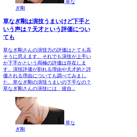
草な
ぎ剛
草なぎ剛は演技うまいけど下手と
いう声は？天才という評価につい
ても
草なぎ剛さんの演技力の評価はとても高
そうに思えます。それでも演技が上手い
か下手かという両極の評価は存在しま
す。演技評価が割れる理由や天才的と評
価される理由についても調べてみまし
た。草なぎ剛の演技うまいの下手なの？
草なぎ剛さんの演技には、彼自...
草な
ぎ剛