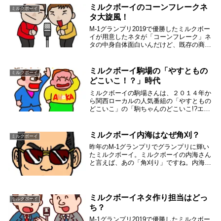
ミルクボーイのコーンフレークネ
ミルクボーイ
タ大旋風！
M-1グランプリ2019で優勝したミルクボー
イが用意したネタが「コーンフレーク」ネ
タの中身自体面白いんだけど、既存の商品
「コーンフレーク」をかなりこき下ろした
にもかかわらず、メーカーの対応が神だっ
たというオチまで付いています。しかも、
ミルクボーイ駒場の「やすともの
ミルクボーイ
ほとん...
どこいこ！？」時代
ミルクボーイの駒場さんは、２０１４年か
ら関西ローカルの人気番組の「やすともの
どこいこ」の「駒ちゃんのどこいこ!?エク
ササイズ」コーナーに出演していました。
この記事では、ミルクボーイ駒場さんが
「やすとものどこいこ！？」に出演してい
ミルクボーイ内海はなぜ角刈？
ミルクボーイ
た時代の様子...
昨年のM-1グランプリでグランプリに輝い
たミルクボーイ。ミルクボーイの内海さん
と言えば、あの「角刈り」ですね。内海さ
んが、角刈りに至った理由や角刈りのセッ
トについてしらべてみました。ミルクボー
イの内海さんが角刈りにこだわる姿から、
ミルクボー...
ミルクボーイネタ作り担当はどっ
ミルクボーイ
ち？
M-1グランプリ2019で優勝したミルクボー