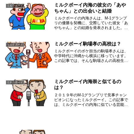
です。そして...
ミルクボーイ内海の彼女の「あや
ミルクボーイ
ちゃん」との出会いと結婚
ミルクボーイの内海さんは、M-1グランプ
リの優勝を契機に、交際していた彼女「あ
やちゃん」との結婚を発表されました。そ
こで、この記事ではミルクボーイの内海さ
んの彼女「あやちゃん」についてまとめて
みました。ミルクボーイの内海さんの彼女
ミルクボーイ駒場孝の高校は？
ミルクボーイ
との出会い...
ミルクボーイのボケ担当の駒場孝さんは、
中学時代に沖縄から横浜に移っています。
この記事では、そんな駒場さんの高校生時
代について書いています。実は、高校生時
代にミルクボーイの相方のツッコミ担当の
内海さんとの接点が生まれていたのです。
ただ、ミルク...
ミルクボーイ内海崇と似てるの
ミルクボーイ
は？
２０１９年のM-1グランプリで見事チャン
ピオンになったミルクボーイ。この記事で
は、ミルクボーイの内海に似ている芸能人
について書いています。ミルクボーイの内
海に似ている芸能人を色々探して比較して
みました。ミルクボーイの内海に似ている
芸能人が多...