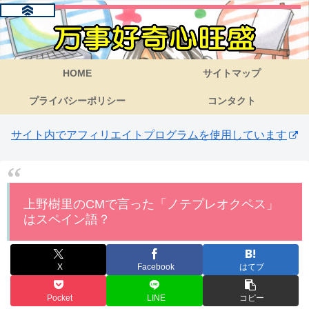
HOME
サイトマップ
プライバシーポリシー
コンタクト
サイト内でアフィリエイトプログラムを使用しています
上野樹里のCMで言った「ノテプレオクペス」
はスペイン語？
X
Facebook
はてブ
Pocket
LINE
コピー