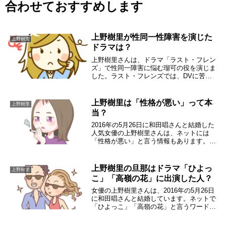
合わせておすすめします
上野樹里が性同一性障害を演じた
上野樹里
ドラマは？
上野樹里さんは、ドラマ「ラスト・フレン
ズ」で性同一障害に悩む瑠可の役を演じま
した。ラスト・フレンズでは、DVに苦し
む美知留と性的虐待という過去を持つタケ
ルとともにシェハウスと言う空間で葛藤を
繰り返していく、かなり難しいテーマを扱
上野樹里は「性格が悪い」って本
上野樹里
っていたので...
当？
2016年の5月26日に和田唱さんと結婚した
人気女優の上野樹里さんは、ネットには
「性格が悪い」と言う情報もあります。そ
の一方では「のだめ」の天然ぽいとか、天
真爛漫でサバサバしているなど、「性格が
良い」という情報もあります。ん～一体ど
上野樹里の旦那はドラマ「ひよっ
上野樹里
っちが正...
こ」「高嶺の花」に出演した人？
女優の上野樹里さんは、2016年の5月26日
に和田唱さんと結婚しています。ネットで
「ひよっこ」「高嶺の花」と言うワードが
あったので、俳優なの？と思ったりしまし
た。でも、ミュージシャンという情報もあ