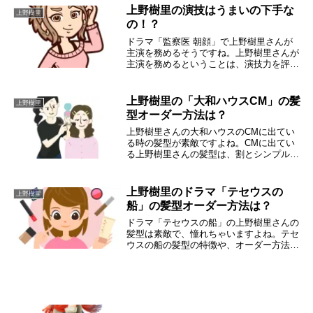
るので、上野樹里さんの旦那の和田唱さん
上野樹里の演技はうまいの下手な
上野樹里
ってど...
の！？
ドラマ「監察医 朝顔」で上野樹里さんが
主演を務めるそうですね。上野樹里さんが
主演を務めるということは、演技力を評価
されているという証でもあると考えます。
そこで、上野樹里さんの演技力について調
べたら「うまい」と言う意見と「下手」と
上野樹里の「大和ハウスCM」の髪
上野樹里
言う意見が出...
型オーダー方法は？
上野樹里さんの大和ハウスのCMに出てい
る時の髪型が素敵ですよね。CMに出てい
る上野樹里さんの髪型は、割とシンプルな
髪型なのでオーダーしやすいですよ。この
記事では、上野樹里さんの大和ハウスの
CMの髪型と、そのオーダー方法やセット
上野樹里のドラマ「テセウスの
上野樹里
方法について書...
船」の髪型オーダー方法は？
ドラマ「テセウスの船」の上野樹里さんの
髪型は素敵で、憧れちゃいますよね。テセ
ウスの船の髪型の特徴や、オーダー方法と
セット方法について調べたので、この記事
を読めば、あなたも上野樹里さんみたいに
素敵な髪型になれちゃいます。上野樹里さ
んは、かつて...