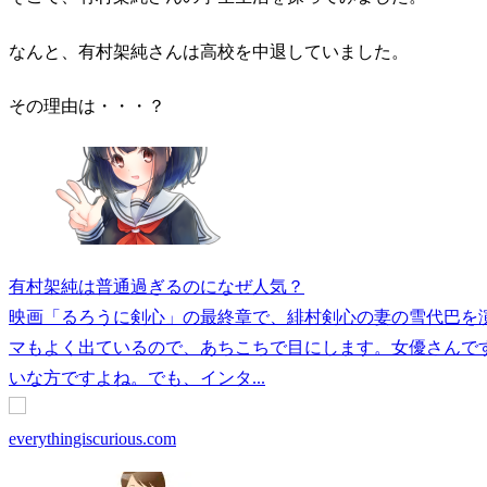
なんと、有村架純さんは高校を中退していました。
その理由は・・・？
有村架純は普通過ぎるのになぜ人気？
映画「るろうに剣心」の最終章で、緋村剣心の妻の雪代巴を
マもよく出ているので、あちこちで目にします。女優さんで
いな方ですよね。でも、インタ...
everythingiscurious.com