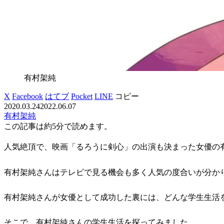
有村架純
X
Facebook
はてブ
Pocket
LINE
コピー
2020.03.24
2022.06.07
有村架純
この記事は
約5分
で読めます。
人気絶頂で、映画「るろうに剣心」の出演も決まった女優の
有村架純さんはテレビで見る機会も多く人気の度合いが分か
有村架純さんが女優として成功した裏には、どんな学生生活
そこで、有村架純さんの学生生活を探ってみました。