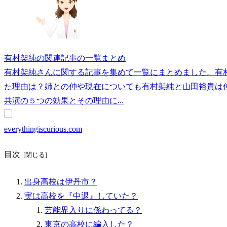
有村架純の関連記事の一覧まとめ
有村架純さんに関する記事を集めて一覧にまとめました。有
た理由は？姉との仲や現在についても有村架純と山田裕貴は
共演の５つの効果とその理由に...
everythingiscurious.com
目次
出身高校は伊丹市？
実は高校を『中退』していた？
芸能界入りに係わってる？
東京の高校に編入した？