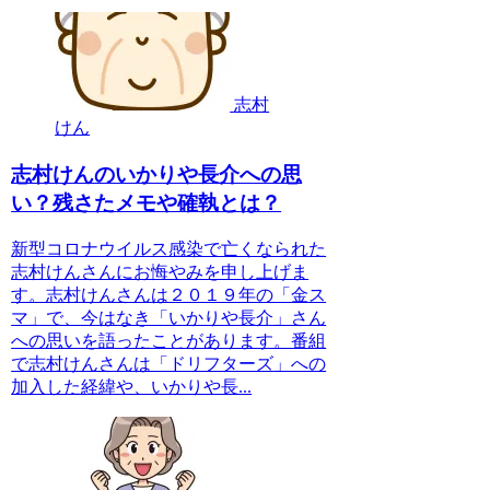
志村
けん
志村けんのいかりや長介への思
い？残さたメモや確執とは？
新型コロナウイルス感染で亡くなられた
志村けんさんにお悔やみを申し上げま
す。志村けんさんは２０１９年の「金ス
マ」で、今はなき「いかりや長介」さん
への思いを語ったことがあります。番組
で志村けんさんは「ドリフターズ」への
加入した経緯や、いかりや長...