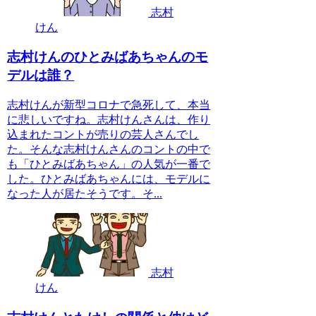
志村
けん
志村けんのひとみばあちゃんのモ
デルは誰？
志村けんが新型コロナで急死して、本当
に悲しいですね。志村けんさんは、作り
込まれたコントが売りの芸人さんでし
た。そんな志村けんさんのコントの中で
も「ひとみばあちゃん」の人気が一番で
した。ひとみばあちゃんには、モデルに
なった人が居たそうです。そ...
志村
けん