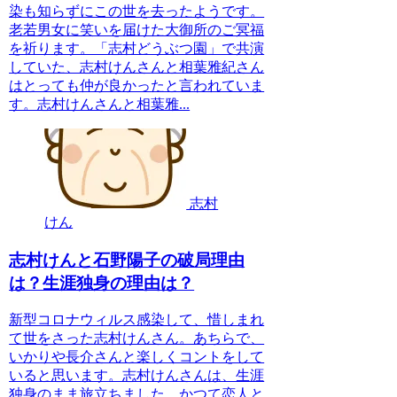
染も知らずにこの世を去ったようです。
老若男女に笑いを届けた大御所のご冥福
を祈ります。「志村どうぶつ園」で共演
していた、志村けんさんと相葉雅紀さん
はとっても仲が良かったと言われていま
す。志村けんさんと相葉雅...
志村
けん
志村けんと石野陽子の破局理由
は？生涯独身の理由は？
新型コロナウィルス感染して、惜しまれ
て世をさった志村けんさん。あちらで、
いかりや長介さんと楽しくコントをして
いると思います。志村けんさんは、生涯
独身のまま旅立ちました。かつて恋人と