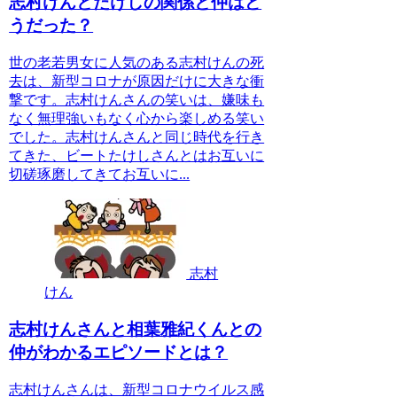
志村けんとたけしの関係と仲はど
うだった？
世の老若男女に人気のある志村けんの死
去は、新型コロナが原因だけに大きな衝
撃です。志村けんさんの笑いは、嫌味も
なく無理強いもなく心から楽しめる笑い
でした。志村けんさんと同じ時代を行き
てきた、ビートたけしさんとはお互いに
切磋琢磨してきてお互いに...
志村
けん
志村けんさんと相葉雅紀くんとの
仲がわかるエピソードとは？
志村けんさんは、新型コロナウイルス感