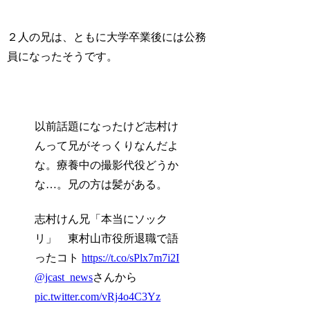
２人の兄は、ともに大学卒業後には公務
員になったそうです。
以前話題になったけど志村け
んって兄がそっくりなんだよ
な。療養中の撮影代役どうか
な…。兄の方は髪がある。
志村けん兄「本当にソック
リ」 東村山市役所退職で語
ったコト
https://t.co/sPlx7m7i2I
@jcast_news
さんから
pic.twitter.com/vRj4o4C3Yz