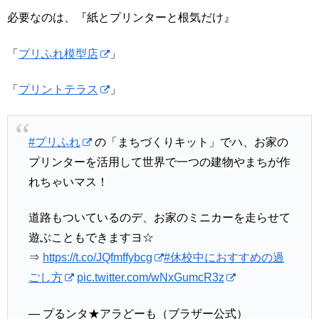
必要なのは、『紙とプリンターと根気だけ』
「
プリふれ模型店
」
「
プリントテラス
」
#プリふれ
の「まちづくりキット」でハ、お家の
プリンターを活用して世界で一つの建物やまちが作
れちゃいマス！
道路もついているのデ、お家のミニカーを走らせて
遊ぶこともできますヨ☆
⇒
https://t.co/JQfmffybcg
#休校中におすすめの過
ごし方
pic.twitter.com/wNxGumcR3z
— プるンタ★アラどーも（ブラザー公式）