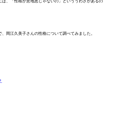
には、「性格が意地悪じゃないの」といううわさがあるの
で、岡江久美子さんの性格について調べてみました。
？