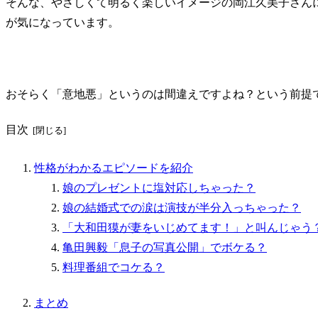
そんな、やさしくて明るく楽しいイメージの岡江久美子さん
が気になっています。
おそらく
「意地悪」というのは間違え
ですよね？という前提
目次
性格がわかるエピソードを紹介
娘のプレゼントに塩対応しちゃった？
娘の結婚式での涙は演技が半分入っちゃった？
「大和田獏が妻をいじめてます！」と叫んじゃう
亀田興毅「息子の写真公開」でボケる？
料理番組でコケる？
まとめ