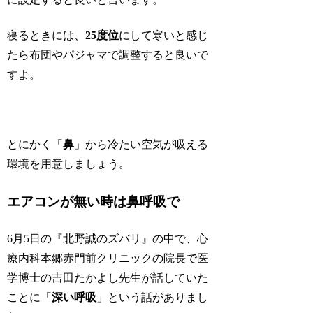
寝るときには、
25度位
にして寒いと感じ
たら布団やパジャマで調整すると良いで
すよ。
とにかく「
鼻
」から
冷たい空気が吸える
環境
を用意しましょう。
エアコンが無い時は鼻呼吸で
6月5日の『北野誠のズバリ』の中で、心
療内科本郷赤門前クリニックの院長で医
学博士の吉田たかよし先生が話していた
ことに「
深い呼吸
」という話がありまし