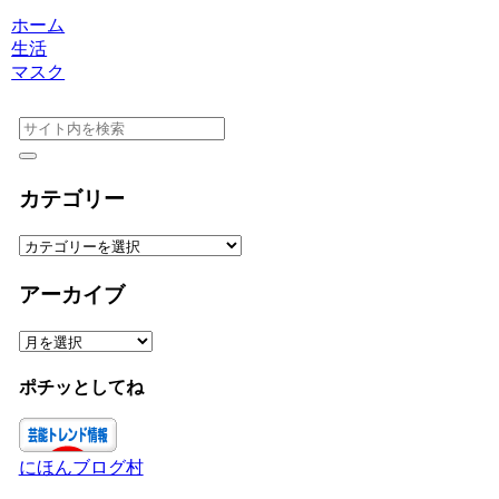
ホーム
生活
マスク
カテゴリー
カ
テ
ゴ
アーカイブ
リ
ー
ア
ー
カ
ポチッとしてね
イ
ブ
にほんブログ村