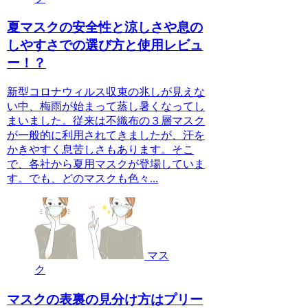
夏マスクの安全性と涼しさや息の
しやすさでの選び方と使用レビュ
ー！？
新型コロナウィルス収束の兆しが見えな
い中、梅雨が始まって蒸し暑くなってし
まいました。従来は不織布の３層マスク
が一般的に利用されてきましたが、汗を
かきやすく息苦しさもあります。そこ
で、各社から夏用マスクが登場していま
す。でも、どのマスクも色々...
マス
ク
マスクの表裏の見分け方はプリー