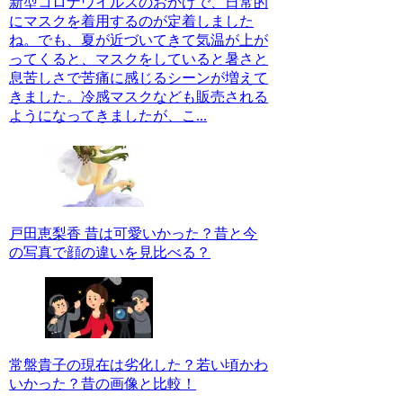
新型コロナウイルスのおかげで、日常的
にマスクを着用するのが定着しました
ね。でも、夏が近づいてきて気温が上が
ってくると、マスクをしていると暑さと
息苦しさで苦痛に感じるシーンが増えて
きました。冷感マスクなども販売される
ようになってきましたが、こ...
戸田恵梨香 昔は可愛いかった？昔と今
の写真で顔の違いを見比べる？
常盤貴子の現在は劣化した？若い頃かわ
いかった？昔の画像と比較！