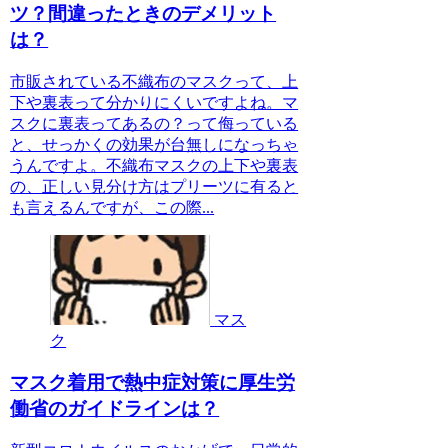
ツ？間違ったときのデメリット
は？
市販されている不織布のマスクって、上
下や裏表って分かりにくいですよね。マ
スクに裏表ってあるの？って侮っている
と、せっかくの効果が台無しになっちゃ
うんですよ。不織布マスクの上下や裏表
の、正しい見分け方はプリーツに有ると
も言えるんですが、この際...
マス
ク
マスク着用で熱中症対策に厚生労
働省のガイドラインは？