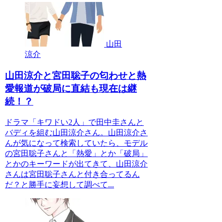
山田
涼介
山田涼介と宮田聡子の匂わせと熱
愛報道が破局に直結も現在は継
続！？
ドラマ「キワドい2人」で田中圭さんと
バディを組む山田涼介さん。山田涼介さ
んが気になって検索していたら、モデル
の宮田聡子さんと「熱愛」とか「破局」
とかのキーワードが出てきて、山田涼介
さんは宮田聡子さんと付き合ってるん
だ？と勝手に妄想して調べて...