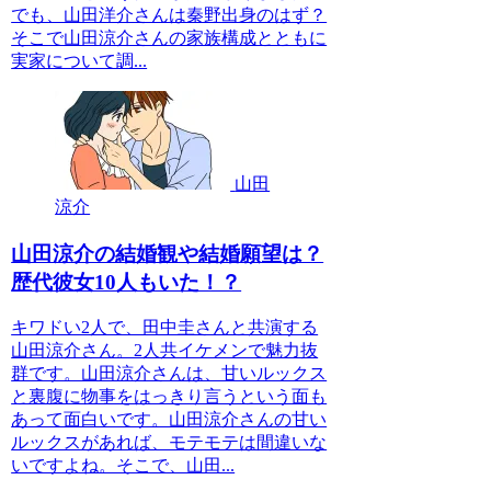
でも、山田洋介さんは秦野出身のはず？
そこで山田涼介さんの家族構成とともに
実家について調...
山田
涼介
山田涼介の結婚観や結婚願望は？
歴代彼女10人もいた！？
キワドい2人で、田中圭さんと共演する
山田涼介さん。2人共イケメンで魅力抜
群です。山田涼介さんは、甘いルックス
と裏腹に物事をはっきり言うという面も
あって面白いです。山田涼介さんの甘い
ルックスがあれば、モテモテは間違いな
いですよね。そこで、山田...