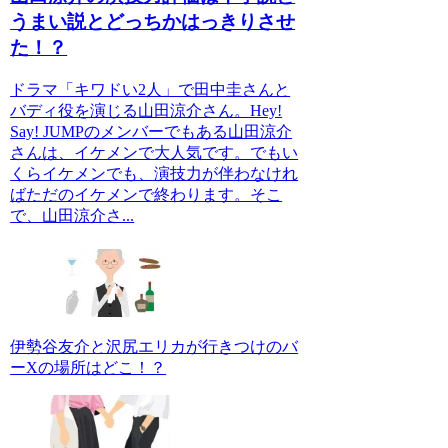
うまい説とどっちかはっきりさせ
た！？
ドラマ「キワドい2人」で田中圭さんと
バディ役を演じる山田涼介さん。Hey!
Say! JUMPのメンバーでもある山田涼介
さんは、イケメンで大人気です。でもい
くらイケメンでも、演技力が伴わなけれ
ばただのイケメンで終わります。そこ
で、山田涼介さ...
伊勢谷友介と沢尻エリカが行きつけのバ
ーXの場所はどこ！？