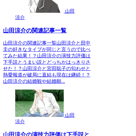
山田
涼介
山田涼介の関連記事一覧
山田涼介の関連記事一覧山田涼介と田中
圭の好きなタイプが同じと言うので比べ
てみた結果！？山田涼介の演技力評価は
下手説とうまい説とどっちかはっきりさ
せた！？山田涼介と宮田聡子の匂わせと
熱愛報道が破局に直結も現在は継続！？
山田涼介の結婚観や結婚願...
山田
涼介
山田涼介の演技力評価は下手説と