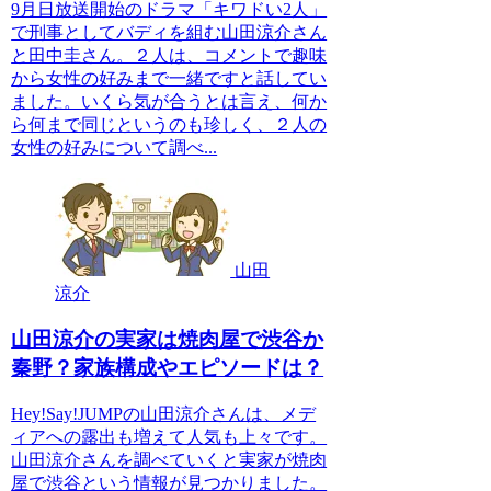
9月日放送開始のドラマ「キワドい2人」
で刑事としてバディを組む山田涼介さん
と田中圭さん。２人は、コメントで趣味
から女性の好みまで一緒ですと話してい
ました。いくら気が合うとは言え、何か
ら何まで同じというのも珍しく、２人の
女性の好みについて調べ...
山田
涼介
山田涼介の実家は焼肉屋で渋谷か
秦野？家族構成やエピソードは？
Hey!Say!JUMPの山田涼介さんは、メデ
ィアへの露出も増えて人気も上々です。
山田涼介さんを調べていくと実家が焼肉
屋で渋谷という情報が見つかりました。