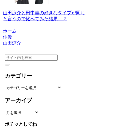
山田涼介と田中圭の好きなタイプが同じ
と言うので比べてみた結果！？
ホーム
俳優
山田涼介
カテゴリー
カ
テ
ゴ
アーカイブ
リ
ー
ア
ー
カ
ポチッとしてね