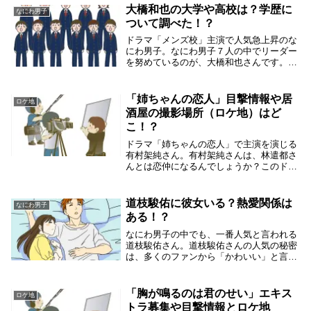
報や撮影場所（ロケ地）を調べてみたくな
大橋和也の大学や高校は？学歴に
なにわ男子
りました。浜...
ついて調べた！？
ドラマ「メンズ校」主演で人気急上昇のな
にわ男子。なにわ男子７人の中でリーダー
を努めているのが、大橋和也さんです。大
橋和也さんがグループのまとめ役であるリ
ーダーをするからには、それなりの人格が
あるんだろうと学歴を調べた見ました。大
「姉ちゃんの恋人」目撃情報や居
ロケ地
橋和也は大学...
酒屋の撮影場所（ロケ地）はど
こ！？
ドラマ「姉ちゃんの恋人」で主演を演じる
有村架純さん。有村架純さんは、林遣都さ
んとは恋仲になるんでしょうか？このドラ
マには、キンプリの高橋海人さんが有村架
純さんの弟して共演しています。美少年の
那須雄登さんも、有村架純さんの働くホー
道枝駿佑に彼女いる？熱愛関係は
なにわ男子
ムセンターの...
ある！？
なにわ男子の中でも、一番人気と言われる
道枝駿佑さん。道枝駿佑さんの人気の秘密
は、多くのファンから「かわいい」と言わ
れる甘いルックスだと言えますよね。これ
だけ、可愛いとなると彼女の噂もあるだろ
うと思っちゃいますよね。一番気になる、
「胸が鳴るのは君のせい」エキス
ロケ地
道枝駿佑さん...
トラ募集や目撃情報とロケ地