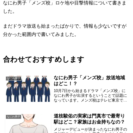
なにわ男子「メンズ校」ロケ地や目撃情報について書きま
した。
まだドラマ放送も始まったばかりで、情報も少ないですが
分かった範囲内で書いてみました。
合わせておすすめします
なにわ男子「メンズ校」放送地域
なにわ男子
はどこ！？
10月7日から始まるドラマ「メンズ校」に
なにわ男子が出演するということで話題に
なっています。メンズ校はテレビ東京での
放送なので、放送が見れる地域が気になり
ます。そこで、メンズ校が見れる地域につ
いて調べてみました。「メンズ校」放送地
道枝駿佑の実家は門真市で最寄り
なにわ男子
域は？なに...
駅はどこ？家族はお金持ちなの？
メジャーデビューが決まったなにわ男子の