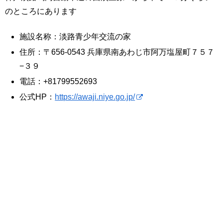
のところにあります
施設名称：淡路青少年交流の家
住所：〒656-0543 兵庫県南あわじ市阿万塩屋町７５７
−３９
電話：+81799552693
公式HP：
https://awaji.niye.go.jp/