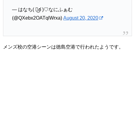
— はなち( ఠ͜ఠ )♡なにふぁむ
(@QXebx2OATqlWrxa)
August 20, 2020
メンズ校の空港シーンは徳島空港で行われたようです。