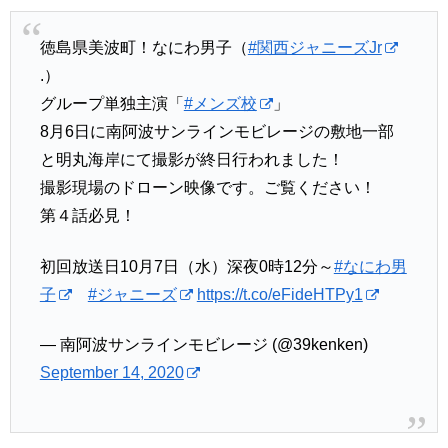
徳島県美波町！なにわ男子（
#関西ジャニーズJr
.）
グループ単独主演「
#メンズ校
」
8月6日に南阿波サンラインモビレージの敷地一部
と明丸海岸にて撮影が終日行われました！
撮影現場のドローン映像です。ご覧ください！
第４話必見！
初回放送日10月7日（水）深夜0時12分～
#なにわ男
子
#ジャニーズ
https://t.co/eFideHTPy1
— 南阿波サンラインモビレージ (@39kenken)
September 14, 2020