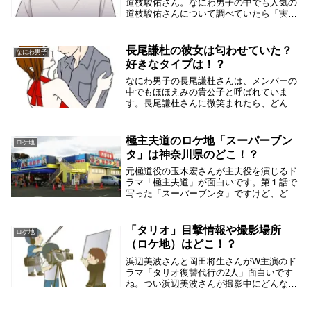
道枝駿佑さん。なにわ男子の中でも人気の
道枝駿佑さんについて調べていたら「実家
がお金持ち」と言う情報を見つけたので調
べてみることにしました。道枝駿佑さんの
実家は大阪府門真市のどこで最寄り駅はど
長尾謙杜の彼女は匂わせていた？
なにわ男子
こ？実家はお...
好きなタイプは！？
なにわ男子の長尾謙杜さんは、メンバーの
中でもほほえみの貴公子と呼ばれていま
す。長尾謙杜さんに微笑まれたら、どんな
女性もイチコロです。ここまでモテモテな
ら、長尾謙杜さんに交際した女性がいるか
調べてみました。長尾謙杜の好きなタイプ
極主夫道のロケ地「スーパーブン
ロケ地
は？長尾謙杜さ...
タ」は神奈川県のどこ！？
元極道役の玉木宏さんが主夫役を演じるド
ラマ「極主夫道」が面白いです。第１話で
写った「スーパーブンタ」ですけど、どこ
かでみたなぁと思ったら、私の地元の神奈
川県のあるスーパーに似ていたんです。そ
こで、スーパーブンタのロケ地について調
「タリオ」目撃情報や撮影場所
ロケ地
べてみました...
（ロケ地）はどこ！？
浜辺美波さんと岡田将生さんがW主演のド
ラマ「タリオ復讐代行の2人」面白いです
ね。つい浜辺美波さんが撮影中にどんな感
じなのか、ついつい妄想しちゃいます。そ
こで、浜辺美波さんの「タリオ」の目撃情