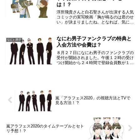
は！？
浮所飛貴さんと白石聖さんが出演する人気
コミックの実写映画「胸が鳴るのは君のせ
い」が決まりましたね。となれば、気にな
るのは映画の撮影に必要なエキストラの募
集やロケ地ですよね。そこで、浮所飛貴さ
んの映画のエキストラ募集や目撃情報とロ
なにわ男子ファンクラブの特典と
なにわ男子
ケ地について...
入会方法や会費は？
８月２７日になにわ男子のファンクラブの
受付が開始されました。午後１２時の受け
つけ開始から２４時間で登録会員数が１３
万人突破という勢いで会員数が増えて、な
にわ男子の人気ぶりが伺えます。そこで、
なにわ男子ファンクラブの入会方法や会費
や特典などに...
嵐「アラフェス2020」の視聴方法とTVで
見る方法！？
嵐アラフェス2020のタイムテーブルとセト
リ予想！？