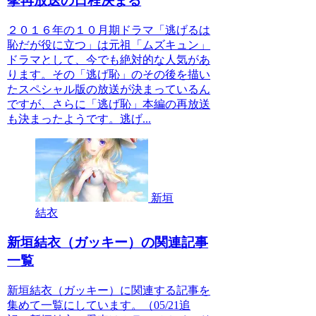
挙再放送の日程決まる
２０１６年の１０月期ドラマ「逃げるは
恥だが役に立つ」は元祖「ムズキュン」
ドラマとして、今でも絶対的な人気があ
ります。その「逃げ恥」のその後を描い
たスペシャル版の放送が決まっているん
ですが、さらに「逃げ恥」本編の再放送
も決まったようです。逃げ...
新垣
結衣
新垣結衣（ガッキー）の関連記事
一覧
新垣結衣（ガッキー）に関連する記事を
集めて一覧にしています。（05/21追