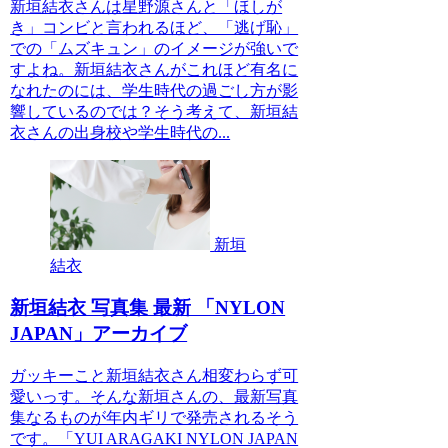
新垣結衣さんは星野源さんと「ほしが
き」コンビと言われるほど、「逃げ恥」
での「ムズキュン」のイメージが強いで
すよね。新垣結衣さんがこれほど有名に
なれたのには、学生時代の過ごし方が影
響しているのでは？そう考えて、新垣結
衣さんの出身校や学生時代の...
新垣
結衣
新垣結衣 写真集 最新 「NYLON
JAPAN」アーカイブ
ガッキーこと新垣結衣さん相変わらず可
愛いっす。そんな新垣さんの、最新写真
集なるものが年内ギリで発売されるそう
です。「YUI ARAGAKI NYLON JAPAN