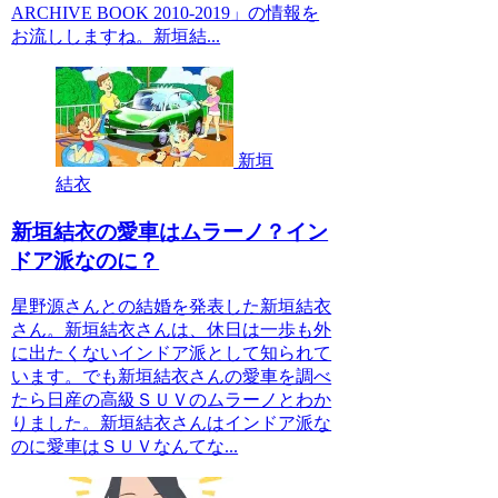
ARCHIVE BOOK 2010‐2019」の情報を
お流ししますね。新垣結...
新垣
結衣
新垣結衣の愛車はムラーノ？イン
ドア派なのに？
星野源さんとの結婚を発表した新垣結衣
さん。新垣結衣さんは、休日は一歩も外
に出たくないインドア派として知られて
います。でも新垣結衣さんの愛車を調べ
たら日産の高級ＳＵＶのムラーノとわか
りました。新垣結衣さんはインドア派な
のに愛車はＳＵＶなんてな...