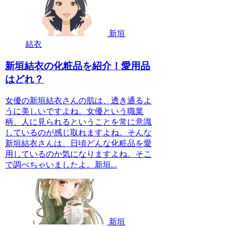
新垣
結衣
新垣結衣の化粧品を紹介！愛用品
はどれ？
女優の新垣結衣さんの肌は、透き通るよ
うに美しいですよね。女優という職業
柄、人に見られるということを常に意識
しているのが感じ取れますよね。そんな
新垣結衣さんは、日頃どんな化粧品を愛
用しているのか気になりますよね。そこ
で調べちゃいましたよ。新垣...
新垣