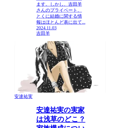
ます。しかし、吉田羊
さんのプライベート、
とくに結婚に関する情
報はほとんど表に出て...
2024.11.03
吉田羊
安達祐実
安達祐実の実家
は浅草のどこ？