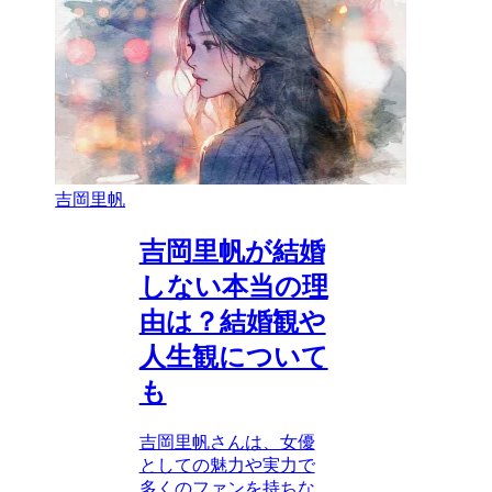
吉岡里帆
吉岡里帆が結婚
しない本当の理
由は？結婚観や
人生観について
も
吉岡里帆さんは、女優
としての魅力や実力で
多くのファンを持ちな