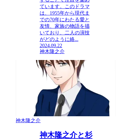
ています。このドラマ
は、1955年から現代ま
での70年にわたる愛と
友情、家族の物語を描
いており、二人の演技
がどのように絡...
2024.09.22
神木隆之介
神木隆之介
神木隆之介と杉