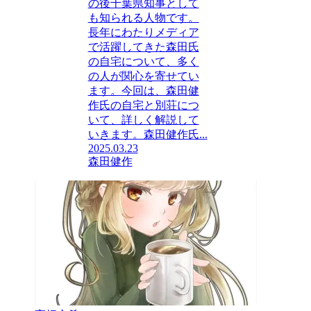
の後千葉県知事として
も知られる人物です。
長年にわたりメディア
で活躍してきた森田氏
の自宅について、多く
の人が関心を寄せてい
ます。今回は、森田健
作氏の自宅と別荘につ
いて、詳しく解説して
いきます。森田健作氏...
2025.03.23
森田健作