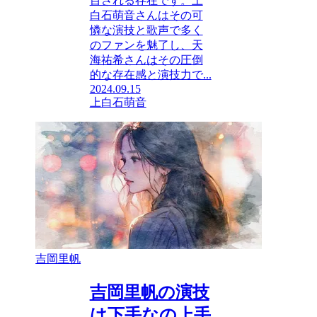
目される存在です。上
白石萌音さんはその可
憐な演技と歌声で多く
のファンを魅了し、天
海祐希さんはその圧倒
的な存在感と演技力で...
2024.09.15
上白石萌音
吉岡里帆
吉岡里帆の演技
は下手なの上手