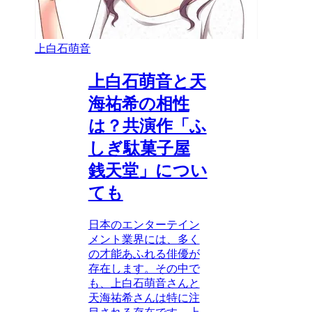
上白石萌音
上白石萌音と天
海祐希の相性
は？共演作「ふ
しぎ駄菓子屋
銭天堂」につい
ても
日本のエンターテイン
メント業界には、多く
の才能あふれる俳優が
存在します。その中で
も、上白石萌音さんと
天海祐希さんは特に注