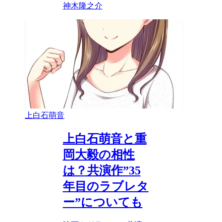
神木隆之介
上白石萌音
上白石萌音と重
岡大毅の相性
は？共演作”35
年目のラブレタ
ー”についても