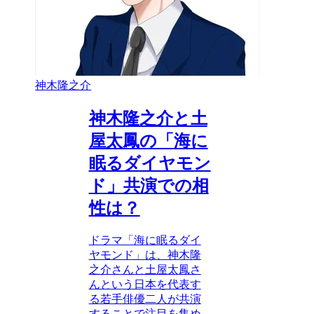
神木隆之介
神木隆之介と土
屋太鳳の「海に
眠るダイヤモン
ド」共演での相
性は？
ドラマ「海に眠るダイ
ヤモンド」は、神木隆
之介さんと土屋太鳳さ
んという日本を代表す
る若手俳優二人が共演
することで注目を集め