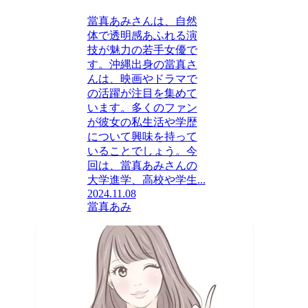
當真あみさんは、自然
体で透明感あふれる演
技が魅力の若手女優で
す。沖縄出身の當真さ
んは、映画やドラマで
の活躍が注目を集めて
います。多くのファン
が彼女の私生活や学歴
について興味を持って
いることでしょう。今
回は、當真あみさんの
大学進学、高校や学生...
2024.11.08
當真あみ