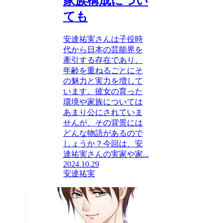
家族構成につい
ても
安達祐実さんは子役時
代から日本の芸能界を
牽引する存在であり、
年齢を重ねるごとにそ
の魅力と実力を増して
います。彼女の育った
環境や家族については
あまり公にされていま
せんが、その背景には
どんな物語があるので
しょうか？今回は、安
達祐実さんの実家や家...
2024.10.29
安達祐実