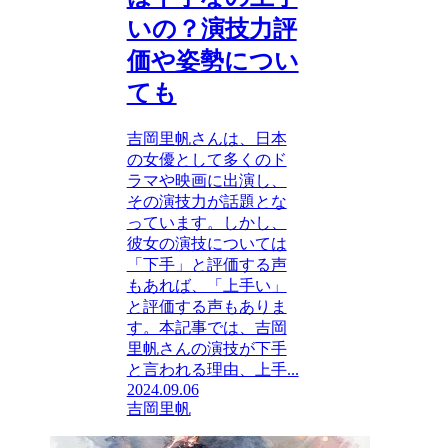
いの？演技力評
価や姿勢につい
ても
吉岡里帆さんは、日本
の女優として多くのド
ラマや映画に出演し、
その演技力が話題とな
っています。しかし、
彼女の演技については
「下手」と評価する声
もあれば、「上手い」
と評価する声もありま
す。本記事では、吉岡
里帆さんの演技が下手
と言われる理由、上手...
2024.09.06
吉岡里帆