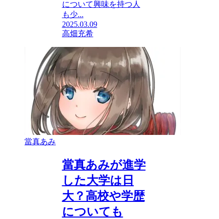
について興味を持つ人
も少...
2025.03.09
高畑充希
當真あみ
當真あみが進学
した大学は日
大？高校や学歴
についても