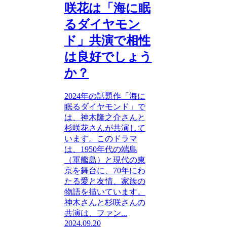
咲花は「海に眠
るダイヤモン
ド」共演で相性
は良好でしょう
か？
2024年の話題作「海に
眠るダイヤモンド」で
は、神木隆之介さんと
杉咲花さんが共演して
います。このドラマ
は、1950年代の端島
（軍艦島）と現代の東
京を舞台に、70年にわ
たる愛と友情、家族の
物語を描いています。
神木さんと杉咲さんの
共演は、ファン...
2024.09.20