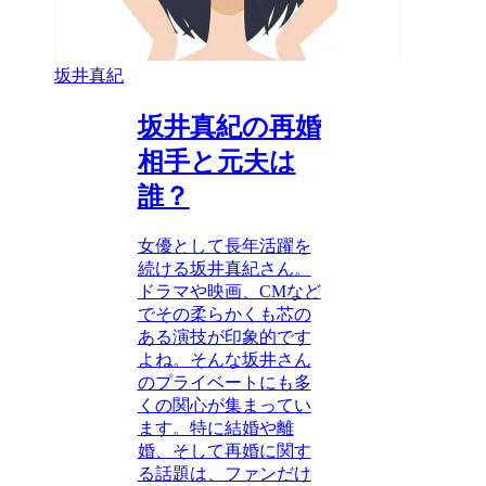
坂井真紀
坂井真紀の再婚
相手と元夫は
誰？
女優として長年活躍を
続ける坂井真紀さん。
ドラマや映画、CMなど
でその柔らかくも芯の
ある演技が印象的です
よね。そんな坂井さん
のプライベートにも多
くの関心が集まってい
ます。特に結婚や離
婚、そして再婚に関す
る話題は、ファンだけ