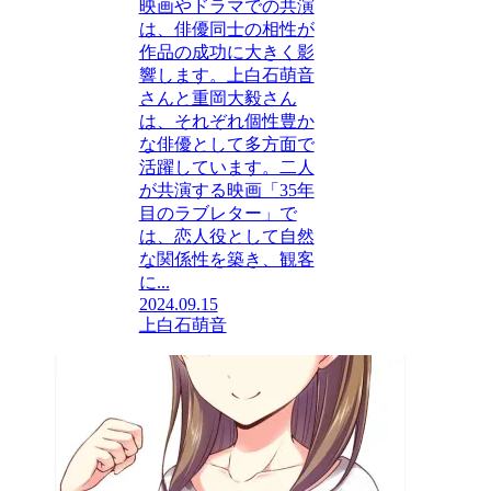
映画やドラマでの共演
は、俳優同士の相性が
作品の成功に大きく影
響します。上白石萌音
さんと重岡大毅さん
は、それぞれ個性豊か
な俳優として多方面で
活躍しています。二人
が共演する映画「35年
目のラブレター」で
は、恋人役として自然
な関係性を築き、観客
に...
2024.09.15
上白石萌音