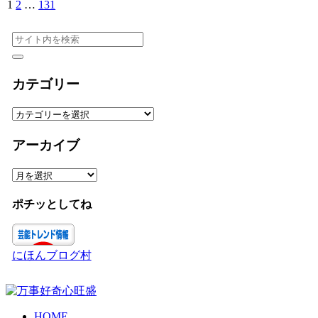
1
2
…
131
次
へ
カテゴリー
カ
テ
ゴ
アーカイブ
リ
ー
ア
ー
カ
ポチッとしてね
イ
ブ
にほんブログ村
HOME