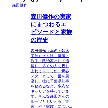
森田健作
森田健作の実家
にまつわるエ
ピソードと家族
の歴史
森田健作（本名：鈴木
栄治）さんは、俳優・
歌手・政治家として活
躍し、多くの人に親し
まれてきました。青春
スターとして一世を風
靡し、後に千葉県知事
を務めるなど、多彩な
キャリアを持っていま
す。そんな森田さんの
ルーツともいえる「実
家」や「家族」につい...