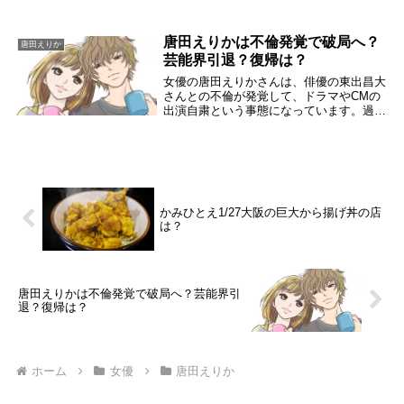
唐田えりかは不倫発覚で破局へ？
唐田えりか
芸能界引退？復帰は？
女優の唐田えりかさんは、俳優の東出昌大
さんとの不倫が発覚して、ドラマやCMの
出演自粛という事態になっています。過去
芸能人同士の不倫騒動は、繰り返されてき
ました。唐田えりかさんの今回の不倫騒動
の結末は、どのような方向に向かうのでし
ょうか？過去...
かみひとえ1/27大阪の巨大から揚げ丼の店
は？
唐田えりかは不倫発覚で破局へ？芸能界引
退？復帰は？
ホーム
女優
唐田えりか