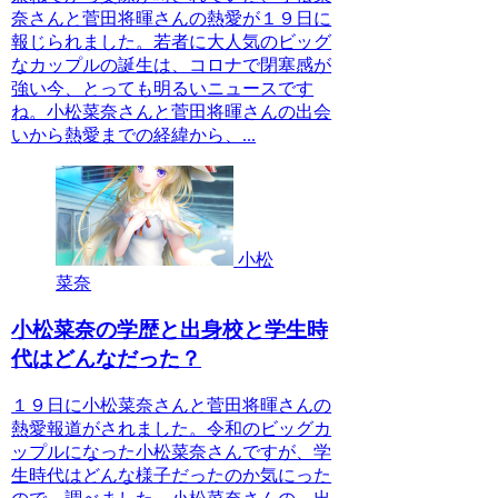
奈さんと菅田将暉さんの熱愛が１９日に
報じられました。若者に大人気のビッグ
なカップルの誕生は、コロナで閉塞感が
強い今、とっても明るいニュースです
ね。小松菜奈さんと菅田将暉さんの出会
いから熱愛までの経緯から、...
小松
菜奈
小松菜奈の学歴と出身校と学生時
代はどんなだった？
１９日に小松菜奈さんと菅田将暉さんの
熱愛報道がされました。令和のビッグカ
ップルになった小松菜奈さんですが、学
生時代はどんな様子だったのか気にった