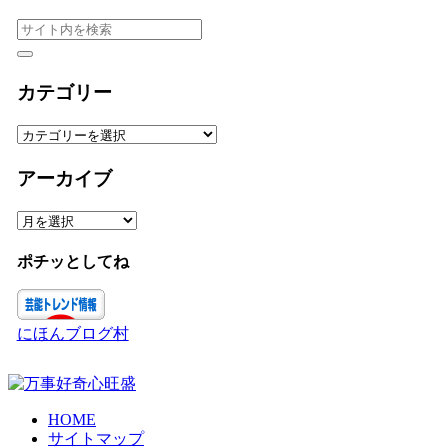
カテゴリー
カ
テ
ゴ
アーカイブ
リ
ー
ア
ー
カ
ポチッとしてね
イ
ブ
にほんブログ村
HOME
サイトマップ