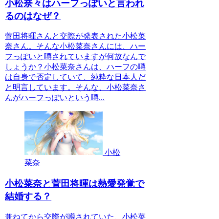
小松奈々はハーフっぽいと言われ
るのはなぜ？
菅田将暉さんと交際が発表された小松菜
奈さん。そんな小松菜奈さんには、ハー
フっぽいと噂されていますが何故なんで
しょうか？小松菜奈さんは、ハーフの噂
は自身で否定していて、純粋な日本人だ
と明言しています。そんな、小松菜奈さ
んがハーフっぽいという噂...
小松
菜奈
小松菜奈と菅田将暉は熱愛発覚で
結婚する？
兼ねてから交際が噂されていた、小松菜