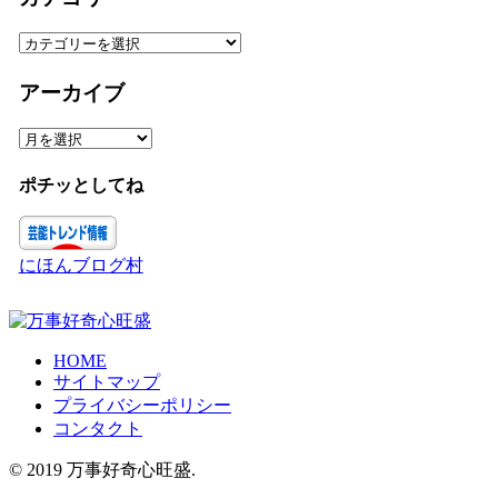
カ
テ
ゴ
アーカイブ
リ
ー
ア
ー
カ
ポチッとしてね
イ
ブ
にほんブログ村
HOME
サイトマップ
プライバシーポリシー
コンタクト
© 2019 万事好奇心旺盛.