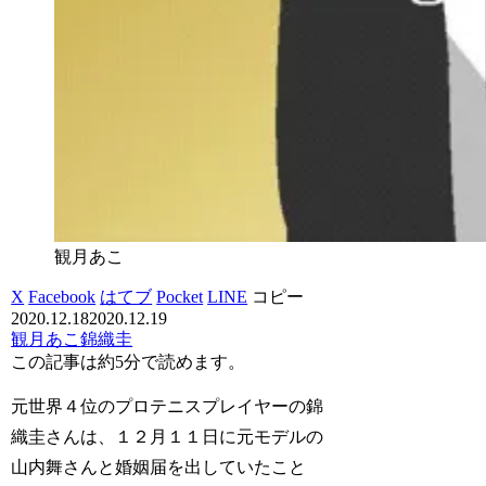
観月あこ
X
Facebook
はてブ
Pocket
LINE
コピー
2020.12.18
2020.12.19
観月あこ
錦織圭
この記事は
約5分
で読めます。
元世界４位のプロテニスプレイヤーの錦
織圭さんは、１２月１１日に元モデルの
山内舞さんと婚姻届を出していたこと