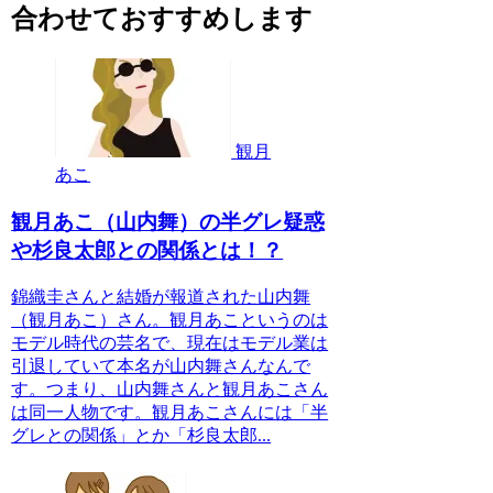
合わせておすすめします
観月
あこ
観月あこ（山内舞）の半グレ疑惑
や杉良太郎との関係とは！？
錦織圭さんと結婚が報道された山内舞
（観月あこ）さん。観月あこというのは
モデル時代の芸名で、現在はモデル業は
引退していて本名が山内舞さんなんで
す。つまり、山内舞さんと観月あこさん
は同一人物です。観月あこさんには「半
グレとの関係」とか「杉良太郎...