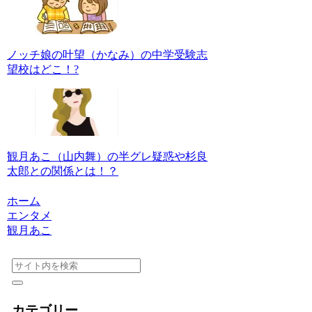
ノッチ娘の叶望（かなみ）の中学受験志
望校はどこ！?
観月あこ（山内舞）の半グレ疑惑や杉良
太郎との関係とは！？
ホーム
エンタメ
観月あこ
カテゴリー