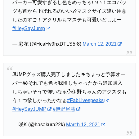
パーカー可愛すぎるし色もめっちゃいい！エコバッ
グも首から下げれるのいい🎶マスクサイズ違い用意
したのすご！アクリルもマステも可愛いどしよー
#HeySayJump
— 彩花 (@HcaHv9hxDTLS5r8)
March 12, 2021
JUMPグッズ購入完了しました👊ちょっと予算オー
バー😭それでも色々我慢しちゃったから追加購入
しちゃいそうで怖いなぁ💦伊野ちゃんのアクスタも
う１つ欲しかったかなぁ
#FabLivespeaks
#HeySayJUMP
#伊野尾慧
— 咲K (@hasakura22k)
March 12, 2021