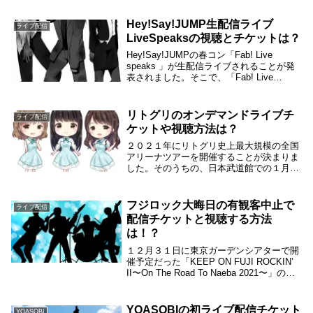
Hey!Say!JUMP生配信ライブ
ライブ配信
LiveSpeaksの視聴とチケットは？
Hey!Say!JUMPの春コン「Fab! Live
speaks 」が生配信ライブされることが発
表されました。そこで、「Fab! Live
speaks 」の内容や、視聴方法やチケット
についてまとめてみました。
Hey!Say!JUMPの生...
リトグリのオンデマンドライブチ
ライブ配信
ケットや視聴方法は？
２０２１年にリトグリ史上最大規模の全国
アリーナツアーを開催することが決まりま
した。そのうちの、日本武道館での１月２
８日（木）の公演分について、オンデマン
ド配信することが決まりました。そこで、
オンデマンド配信の視聴チケットや視聴方
フジロック大晦日の有観客中止で
ライブ配信
法について調...
配信チケットと視聴する方法
は！？
１２月３１日に東京ガーデンシアターで開
催予定だった「KEEP ON FUJI ROCKIN’
II〜On The Road To Naeba 2021〜」の有
観客ライブはコロナ禍の影響で中止になり
ました。その代替として、オンラインで生
配信で...
YOASOBIの初ライブ配信チケット
YOASOBI