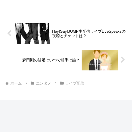
Xmas LIVE 2020～＠舞浜アンフィシアタ
ー～」の有観客での開催を中止しました。
また１２...
Hey!Say!JUMP生配信ライブLiveSpeaksの
視聴とチケットは？
森田剛の結婚はいつで相手は誰？
ホーム
エンタメ
ライブ配信