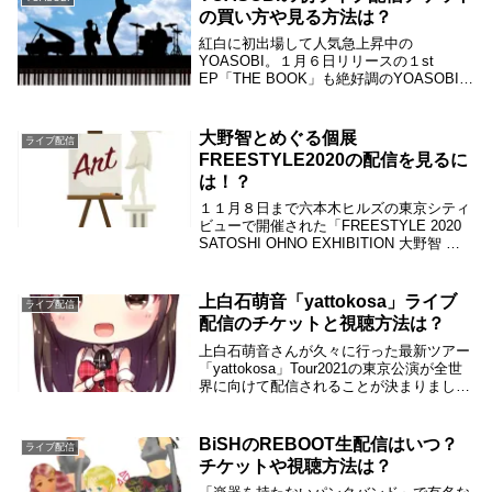
の買い方や見る方法は？
紅白に初出場して人気急上昇中の
YOASOBI。１月６日リリースの１st
EP「THE BOOK」も絶好調のYOASOBI
が、初の配信ライブ「KEEP OUT
THEATER」の開催を発表したので、配信
チケットや配信を見る方法などについてま
大野智とめぐる個展
ライブ配信
と...
FREESTYLE2020の配信を見るに
は！？
１１月８日まで六本木ヒルズの東京シティ
ビューで開催された「FREESTYLE 2020
SATOSHI OHNO EXHIBITION 大野智 作
品展」を大野智さんとめぐる配信が決まり
ました。配信で作品展の中を回れるので、
作品展を見逃した方...
上白石萌音「yattokosa」ライブ
ライブ配信
配信のチケットと視聴方法は？
上白石萌音さんが久々に行った最新ツアー
「yattokosa」Tour2021の東京公演が全世
界に向けて配信されることが決まりまし
た。そこで、「yattokosa」のライブ配信
の詳細やチケットの購入方法や視聴方法に
ついて調べてみました。上白石...
BiSHのREBOOT生配信はいつ？
ライブ配信
チケットや視聴方法は？