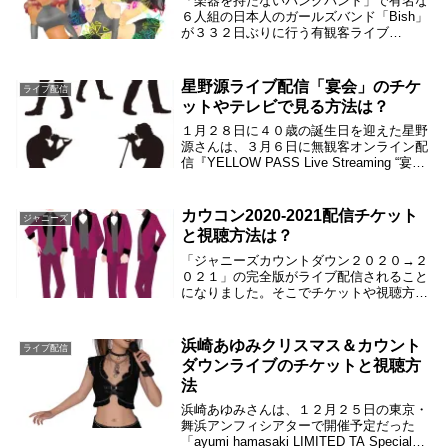
「楽器を持たないパンクバンド」で有名な
６人組の日本人のガールズバンド「Bish」
が３３２日ぶりに行う有観客ライブ
「REBOOT BiSH」のチケットは即日完売
という人気ぶりでした。嬉しいことに、ラ
イブの様子を生配信してくれるという情報
星野源ライブ配信「宴会」のチケ
ライブ配信
が入り...
ットやテレビで見る方法は？
１月２８日に４０歳の誕生日を迎えた星野
源さんは、３月６日に無観客オンライン配
信『YELLOW PASS Live Streaming “宴
会”』の開催を発表しました。「YELLOW
PASS」会員のみが視聴チケット購入可能
と発表されています...
カウコン2020-2021配信チケット
ジャニーズ
と視聴方法は？
「ジャニーズカウントダウン２０２０→２
０２１」の完全版がライブ配信されること
になりました。そこでチケットや視聴方法
について調べました。カウコン2020-2021
オンライン配信決定カウコン２０２０ー２
０２１の完全版がオンラインで配信される
浜崎あゆみクリスマス＆カウント
ライブ配信
こと...
ダウンライブのチケットと視聴方
法
浜崎あゆみさんは、１２月２５日の東京・
舞浜アンフィシアターで開催予定だった
「ayumi hamasaki LIMITED TA Special