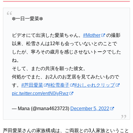
❄️一日一愛菜❄️
ビデオにて出演した愛菜ちゃん。
#Mother
の撮影
以来、松雪さんは12年も会っていないとのことで
したが、寧ろその歳月を感じさせないトークでした
ね。
そして、またの共演を願った彼女。
何処かでまた、お2人のお芝居を見てみたいもので
す。
#芦田愛菜
#松雪泰子
#おしゃれクリップ
pic.twitter.com/entN0iyRwz
— Mana (@mana4623723)
December 5, 2022
芦田愛菜さんの家族構成は、ご両親との3人家族ということ