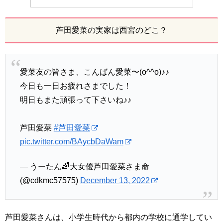
芦田愛菜の実家は西宮のどこ？
愛菜友の皆さま、こんばん愛菜〜(o^^o)♪♪
今日も一日お疲れさまでした！
明日もまた頑張って下さいね♪♪
芦田愛菜
#芦田愛菜
pic.twitter.com/BAycbDaWam
— うーたん🌈大女優芦田愛菜さま命
(@cdkmc57575)
December 13, 2022
芦田愛菜さんは、小学生時代から都内の学校に通学してい