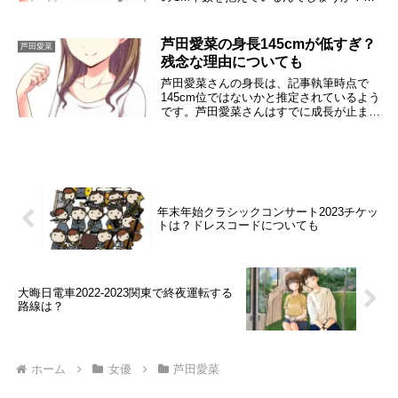
た、CMのギャラでどのくらいの年収を得
ているんでしょうか？芦田愛菜はCM出す
ぎで本数はどのくらい？女優でタレントの
芦田愛菜の身長145cmが低すぎ？
芦田愛菜
芦田愛菜さんは...
残念な理由についても
芦田愛菜さんの身長は、記事執筆時点で
145cm位ではないかと推定されているよう
です。芦田愛菜さんはすでに成長が止まっ
たのではと危惧されているようです。女優
で身長が低すぎということで色々心配され
ているようです。でも、芦田愛菜さんの身
長は本当に...
年末年始クラシックコンサート2023チケッ
トは？ドレスコードについても
大晦日電車2022-2023関東で終夜運転する
路線は？
ホーム
女優
芦田愛菜