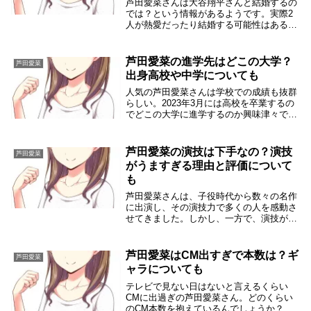
芦田愛菜さんは大谷翔平さんと結婚するの
では？という情報があるようです。実際2
人が熱愛だったり結婚する可能性はあるん
でしょうか？芦田愛菜さんの理想のタイプ
についても調べることで事の真相に迫りた
いと思います。芦田愛菜は大谷翔平と結婚
芦田愛菜の進学先はどこの大学？
芦田愛菜
や熱愛の可能...
出身高校や中学についても
人気の芦田愛菜さんは学校での成績も抜群
らしい。2023年3月には高校を卒業するの
でどこの大学に進学するのか興味津々で
す。芦田愛菜さんの出身校など学歴につい
ても合わせて調べてみました。芦田愛菜の
進学先はどこの大学ですか？2022年のCM
芦田愛菜の演技は下手なの？演技
芦田愛菜
出演ラ...
がうますぎる理由と評価について
も
芦田愛菜さんは、子役時代から数々の名作
に出演し、その演技力で多くの人を感動さ
せてきました。しかし、一方で、演技が下
手だという批判もあります。では、芦田愛
菜さんの演技は本当に下手なのでしょう
か？それとも、演技がうますぎるのでしょ
芦田愛菜はCM出すぎで本数は？ギ
芦田愛菜
うか？そのよう...
ャラについても
テレビで見ない日はないと言えるくらい
CMに出過ぎの芦田愛菜さん。どのくらい
のCM本数を抱えているんでしょうか？ま