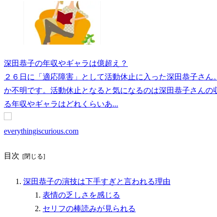
深田恭子の年収やギャラは億超え？
２６日に「適応障害」として活動休止に入った深田恭子さん
か不明です。活動休止となると気になるのは深田恭子さんの
る年収やギャラはどれくらいあ...
everythingiscurious.com
目次
深田恭子の演技は下手すぎと言われる理由
表情の乏しさを感じる
セリフの棒読みが見られる