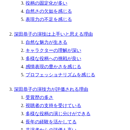
役柄の固定化が多い
自然さの欠如を感じる
表現力の不足を感じる
深田恭子の演技は上手いと思える理由
自然な魅力が生きる
キャラクターの理解が深い
多様な役柄への挑戦が良い
感情表現の豊かさを感じる
プロフェッショナリズムを感じる
深田恭子の演技力が評価される理由
受賞歴の多さ
視聴者の支持を受けている
多様な役柄の演じ分けができる
長年の経験を活かしてる
共演者からの評価も高い