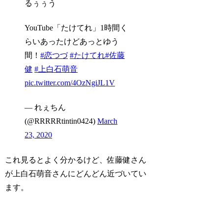
るぅぅう
YouTube「たけてれ」1時間く
らいあったけどあっとゆう
間！
#恋つづ
#たけてれ
#佐藤
健
#上白石萌音
pic.twitter.com/4OzNgiJL1V
— れぇちん
(@RRRRRtintin0424)
March
23, 2020
これ見るとよく分かるけど、
佐藤健さん
が上白石萌音さんにどんどん近づいてい
ます。