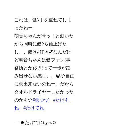
これは、健ﾝ手を重ねてしま
ったねー。
萌音ちゃんがサッ！と動いた
から同時に健ﾝも袖上げた
し、、健ﾝは好き💕なんだけ
ど萌音ちゃんは健ファン(事
務所とか)を思って一歩が踏
み出せない感じ、、😭💦自由
に恋出来ないのねー。だから
タオルドライヤーしたかった
のかも💦
#恋つづ
#たけも
ね
#たけてれ
— ☻たけてれt.y.ss☺︎