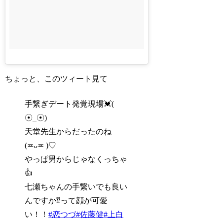
ちょっと、このツィート見て
手繋ぎデート発覚現場💓(
☉_☉)
天堂先生からだったのね
(≖ᴗ≖ )♡
やっぱ男からじゃなくっちゃ
👍
七瀬ちゃんの手繋いでも良い
んですか⁇って顔が可愛
い！！
#恋つづ
#佐藤健
#上白