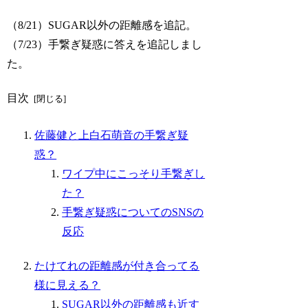
（8/21）SUGAR以外の距離感を追記。
（7/23）手繋ぎ疑惑に答えを追記しまし
た。
目次
佐藤健と上白石萌音の手繋ぎ疑
惑？
ワイプ中にこっそり手繋ぎし
た？
手繋ぎ疑惑についてのSNSの
反応
たけてれの距離感が付き合ってる
様に見える？
SUGAR以外の距離感も近す