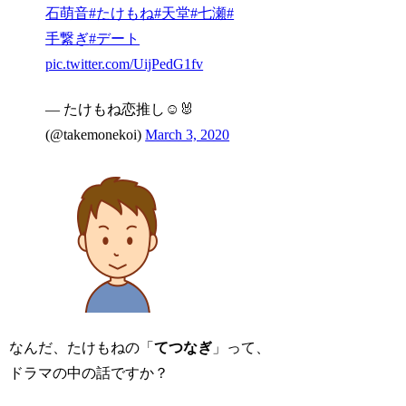
石萌音
#たけもね
#天堂
#七瀬
#
手繋ぎ
#デート
pic.twitter.com/UijPedG1fv
— たけもね恋推し☺︎🐰
(@takemonekoi)
March 3, 2020
なんだ、たけもねの「
てつなぎ
」って、
ドラマの中の話ですか？