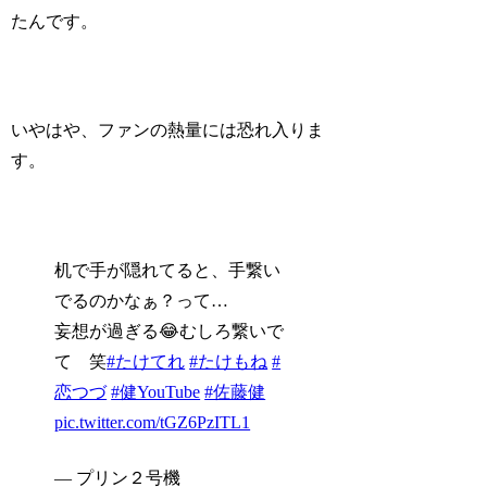
たんです。
いやはや、ファンの熱量には恐れ入りま
す。
机で手が隠れてると、手繋い
でるのかなぁ？って…
妄想が過ぎる😂むしろ繋いで
て 笑
#たけてれ
#たけもね
#
恋つづ
#健YouTube
#佐藤健
pic.twitter.com/tGZ6PzITL1
— プリン２号機