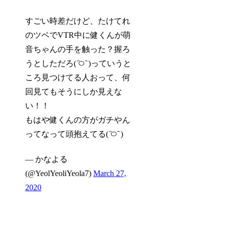
すごい時差だけど、たけてれ
のツベでVTR中に健くんが萌
音ちゃんの手を触った？握ろ
うとしただろ( ᷇࿀ ᷆ )っていうと
ころ見つけてる人おって、何
回見てもそうにしか見えな
い！！
もはや健くんの方がガチやん
ってなって頭抱えてる( ᷇࿀ ᷆ )
— かなよる
(@YeolYeoliYeola7)
March 27,
2020