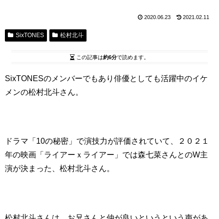
2020.06.23
2021.02.11
SixTONES
松村北斗
この記事は
約6分
で読めます。
SixTONESのメンバーでもあり俳優としても活躍中のイケ
メンの松村北斗さん。
ドラマ「10の秘密」で演技力が評価されていて、２０２１
年の映画「ライアーｘライアー」では森七菜さんとのW主
演が決まった、松村北斗さん。
松村北斗さんは、お兄さんと仲が良いというという声があ