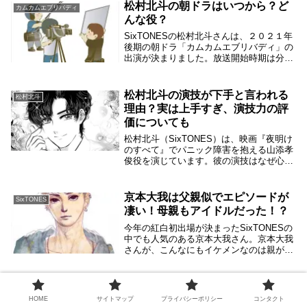
ついても松村...
松村北斗の朝ドラはいつから？ど
カムカムエブリバディ
んな役？
SixTONESの松村北斗さんは、２０２１年
後期の朝ドラ「カムカムエブリバディ」の
出演が決まりました。放送開始時期は分か
っていますが、番組にはいつ頃から登場す
るのか気になります。またどんな役で出演
するんでしょうか？まるっと調べてみまし
松村北斗の演技が下手と言われる
松村北斗
た。松...
理由？実は上手すぎ、演技力の評
価についても
松村北斗（SixTONES）は、映画『夜明け
のすべて』でパニック障害を抱える山添孝
俊役を演じています。彼の演技はなぜ心を
揺さぶるのでしょうか？松村北斗さんの演
技について議論が絶えない。一部からは下
手との批判もあるが、彼の演技力を正しく
京本大我は父親似でエピソードが
SixTONES
評価す...
凄い！母親もアイドルだった！？
今年の紅白初出場が決まったSixTONESの
中でも人気のある京本大我さん。京本大我
さんが、こんなにもイケメンなのは親が凄
いんじゃないのって思ったわけです。大我
くんファンなら当然当たり前なんですけ
ど、改めて調べてみたんです。父親似でエ
松村北斗は大学をいつ卒業？高校
松村北斗
ピソード...
で留年した理由についても
HOME
サイトマップ
プライバシーポリシー
コンタクト