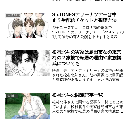
の建築家を演じたことがあります。２０１
９年のドラマ「パーフェクトワールド」で
建築士の渡辺晴人を演じた松村北斗さん。
SixTONESアリーナツアーは中
SixTONES
このドラマで...
止？生配信チケットと視聴方法
ジャニーズでは、コロナ禍の影響で
SixTONESのアリーナツアー「on eST」の
1月開催分の有人公演を中止すると発表し
ました。その代わりに、生配信で提供する
ことを発表しました。そこで、SixTONES
の「on eST」の生配信チケットにつ...
松村北斗の実家は島田市なの東京
松村北斗
なの？家族で転居の理由や家族構
成についても
映画「ディア・ファミリー」の出演が発表
された松村北斗さん。彼の実家には島田説
と東京説があるようです。また彼の実家は
家族で転居したという情報もあります。家
族構成と合わせて探ってみます。松村北斗
の実家は島田市なの東京なの？ この投稿
松村北斗の関連記事一覧
松村北斗
をInsta...
松村北斗さんに関する記事を一覧にまとめ
ています。松村北斗の実家は島田市なの東
京なの？家族で転居の理由や家族構成につ
いても松村北斗は大泉洋に憧れている？共
演作や相性についても松村北斗と上白石萌
音の関係性は仲良しなの？交際の可能性に