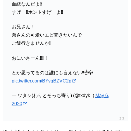
血縁なんだよ⁉️
すげー‼️ホントすげーよ‼️
お兄さん‼️
弟さんの可愛いエピ聞きたいんで
ご飯行きませんか‼️
おにいさーん‼️‼️‼️
とか思ってるのは誰にも言えない‼️☝️🤪
pic.twitter.com/BYvqBZVC2p
— ワタシ(わりとそっち寄り) (@tkdyk_)
May 6,
2020