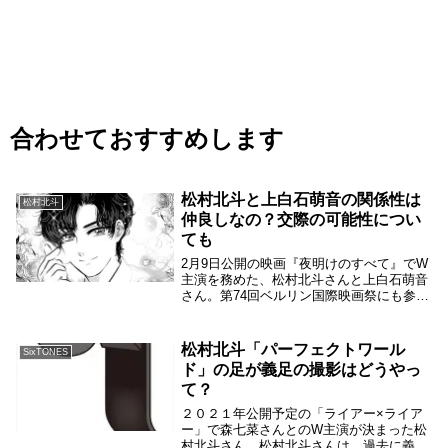
合わせておすすめします
松村北斗と上白石萌音の関係性は
松村北斗
仲良しなの？交際の可能性につい
ても
2月9日公開の映画『夜明けのすべて』でW
主演を務めた、松村北斗さんと上白石萌音
さん。第74回ベルリン国際映画祭にも参加
して注目を集めています。２人は撮影中は
一緒に過ごす時間も多く、仲が良さそうに
見えます。一部には、お似合いとか交際中
松村北斗「パーフェクトワール
SixTONES
と行った...
ド」の足が義足の撮影はどうやっ
て？
２０２１年公開予定の「ライアー×ライア
ー」で森七菜さんとのW主演が決まった松
村北斗さん。松村北斗さんは、過去に義足