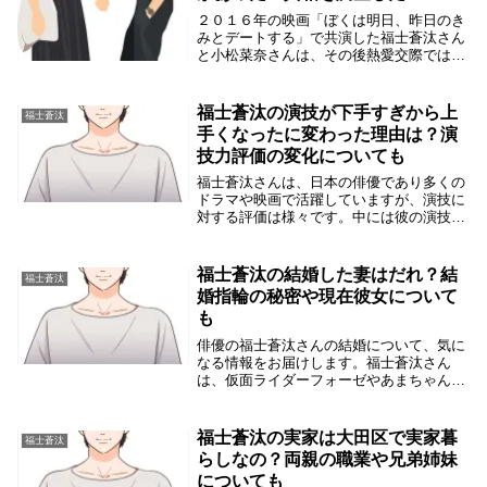
２０１６年の映画「ぼくは明日、昨日のき
みとデートする」で共演した福士蒼汰さん
と小松菜奈さんは、その後熱愛交際ではと
話題になりました。そこで、当時の様子を
振り返って調べてみました。2人の出会い
は福士蒼汰さんと小松菜奈さんの出会い
福士蒼汰の演技が下手すぎから上
福士蒼汰
は、２０１６年...
手くなったに変わった理由は？演
技力評価の変化についても
福士蒼汰さんは、日本の俳優であり多くの
ドラマや映画で活躍していますが、演技に
対する評価は様々です。中には彼の演技に
対して批判的な声もあります。そこで福士
蒼汰さんの演技が下手と言われる理由や、
彼の演技がうまくなったと言われる理由、
福士蒼汰の結婚した妻はだれ？結
福士蒼汰
そして彼の演...
婚指輪の秘密や現在彼女について
も
俳優の福士蒼汰さんの結婚について、気に
なる情報をお届けします。福士蒼汰さん
は、仮面ライダーフォーゼやあまちゃんな
どの人気作品に出演し、多くのファンを魅
了してきました。そんな福士蒼汰さんの結
婚に関する噂や真相を、徹底的に調べてみ
福士蒼汰の実家は大田区で実家暮
福士蒼汰
ました。福士蒼...
らしなの？両親の職業や兄弟姉妹
についても