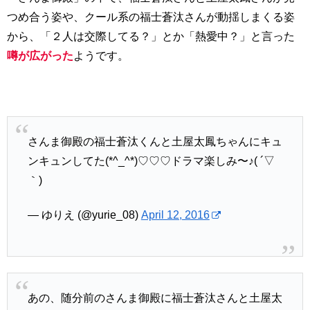
つめ合う姿や、クール系の福士蒼汰さんが動揺しまくる姿
から、「２人は交際してる？」とか「熱愛中？」と言った
噂が広がった
ようです。
さんま御殿の福士蒼汰くんと土屋太鳳ちゃんにキュ
ンキュンしてた(*^_^*)♡♡♡ドラマ楽しみ〜♪( ´▽
｀)
— ゆりえ (@yurie_08)
April 12, 2016
あの、随分前のさんま御殿に福士蒼汰さんと土屋太