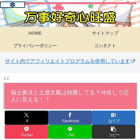
HOME
サイトマップ
プライバシーポリシー
コンタクト
サイト内でアフィリエイトプログラムを使用しています
福士蒼汰と土屋太鳳は熱愛してる？仲良しで恋
人に見える！？
X
Facebook
はてブ
Pocket
LINE
コピー