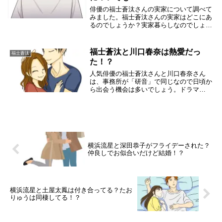
俳優の福士蒼汰さんの実家について調べて
みました。福士蒼汰さんの実家はどこにあ
るのでしょうか？実家暮らしなのでしょう
か？両親の職業は何なのでしょうか？兄弟
姉妹はいるのでしょうか？これらの疑問に
ついて、信頼できる情報源を参考にして調
福士蒼汰と川口春奈は熱愛だっ
福士蒼汰
べてみました...
た！？
人気俳優の福士蒼汰さんと川口春奈さん
は、事務所が「研音」で同じなので日頃か
ら出会う機会は多いでしょう。ドラマ
「DIVER」出演中の福士蒼汰さんを調べて
いたら、「川口春奈」「熱愛」と言ったキ
ーワードが見つかったので、福士蒼汰さん
と川口春奈さん...
横浜流星と深田恭子がフライデーされた？
仲良しでお似合いだけど結婚！？
横浜流星と土屋太鳳は付き合ってる？たお
りゅうは同棲してる！？