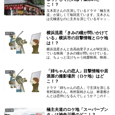
こ！？
玉木宏さんの主演しているドラマ「極主夫
道」が楽しくて毎回見ています。玉木さん
は元極道なのに主夫を演じているギャップ
が楽しいです。第２話で玉木宏さんがけん
か祭りしていた神社があるんですけど、そ
の神社がどこにあるのか調べてみました。
横浜流星「きみの瞳が問いかけて
ロケ地
けんか祭りし...
いる」横浜市の目撃情報とロケ地
は！？
横浜流星さんと吉高由里子さんがW主演し
ている映画「きみの瞳が問いかけている」
は、ちょっと泣けちゃう純愛映画。映画
「きみの瞳が問いかけている」の中で、横
浜流星さんと吉高由里子さんが純愛を見せ
たあの場所は横浜のどこか気になったので
「姉ちゃんの恋人」目撃情報や居
ロケ地
調べてみました...
酒屋の撮影場所（ロケ地）はど
こ！？
ドラマ「姉ちゃんの恋人」で主演を演じる
有村架純さん。有村架純さんは、林遣都さ
んとは恋仲になるんでしょうか？このドラ
マには、キンプリの高橋海人さんが有村架
純さんの弟して共演しています。美少年の
那須雄登さんも、有村架純さんの働くホー
極主夫道のロケ地「スーパーブン
ロケ地
ムセンターの...
タ」は神奈川県のどこ！？