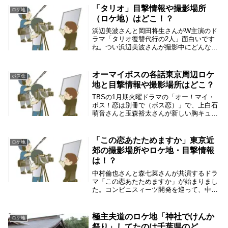
すが、一部は栃木県なども使われていまし
「タリオ」目撃情報や撮影場所
ロケ地
た。映画の中心と...
（ロケ地）はどこ！？
浜辺美波さんと岡田将生さんがW主演のド
ラマ「タリオ復讐代行の2人」面白いです
ね。つい浜辺美波さんが撮影中にどんな感
じなのか、ついつい妄想しちゃいます。そ
こで、浜辺美波さんの「タリオ」の目撃情
報や撮影場所（ロケ地）を調べてみたくな
オーマイボスの各話東京周辺ロケ
ボス恋
りました。浜...
地と目撃情報や撮影場所はどこ？
TBSの1月期火曜ドラマの「オー！マイ・
ボス！恋は別冊で（ボス恋）」で、上白石
萌音さんと玉森裕太さんが新しい胸キュン
ドラマが始まります。既に撮影が始まって
いるので、目撃情報も出始めたので集めて
撮影場所を探してみました。「オー！マ
「この恋あたためますか」東京近
ロケ地
イ・ボス！恋...
郊の撮影場所やロケ地・目撃情報
は！？
中村倫也さんと森七菜さんが共演するドラ
マ「この恋あたためますか」が始まりまし
た。コンビニスィーツ開発を巡って、中村
倫也さんと森七菜さんがラブストーリーを
演じるドラマで楽しみです。コンビニが舞
台ということで、撮影場所はコンビニが中
極主夫道のロケ地「神社でけんか
ロケ地
心になるんで...
祭り」してたのは千葉県のど