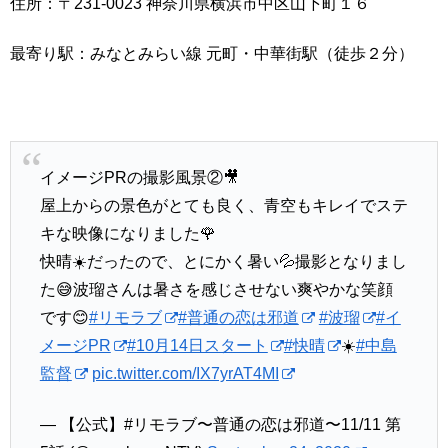
住所：〒231-0023 神奈川県横浜市中区山下町１６
最寄り駅：みなとみらい線 元町・中華街駅（徒歩２分）
イメージPRの撮影風景②🎥
屋上からの景色がとても良く、青空もキレイでステ
キな映像になりました🌹
快晴☀️だったので、とにかく暑い💦撮影となりまし
た😅波瑠さんは暑さを感じさせない爽やかな笑顔
です😊
#リモラブ
#普通の恋は邪道
#波瑠
#イ
メージPR
#10月14日スタート
#快晴
☀️
#中島
監督
pic.twitter.com/IX7yrAT4MI
— 【公式】#リモラブ〜普通の恋は邪道〜11/11 第