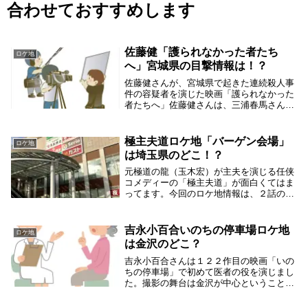
合わせておすすめします
佐藤健「護られなかった者たち
ロケ地
へ」宮城県の目撃情報は！？
佐藤健さんが、宮城県で起きた連続殺人事
件の容疑者を演じた映画「護られなかった
者たちへ」佐藤健さんは、三浦春馬さんが
亡くなった時には宮城県から駆けつけて、
宮城県にとんぼ返りしています。となる
と、映画「護られなかった者たちへ」のロ
極主夫道ロケ地「バーゲン会場」
ロケ地
ケ地は宮城県と...
は埼玉県のどこ！？
元極道の龍（玉木宏）が主夫を演じる任侠
コメディーの「極主夫道」が面白くてはま
ってます。今回のロケ地情報は、２話の冒
頭で出たバーゲン会場です。バーゲン会場
に使われたロケ地は埼玉県のショッピング
モールだったようなので調べました。「バ
吉永小百合いのちの停車場ロケ地
ロケ地
ーゲン会場」...
は金沢のどこ？
吉永小百合さんは１２２作目の映画「いの
ちの停車場」で初めて医者の役を演じまし
た。撮影の舞台は金沢が中心ということ
で、金沢市内のロケ地をまとめてみまし
た。撮影はほとんどが金沢市だったようで