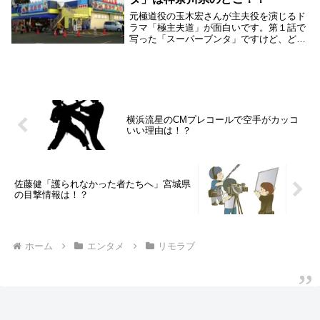
元極道役の玉木宏さんが主夫役を演じるド
ラマ「極主夫道」が面白いです。第１話で
写った「スーパーブンタ」ですけど、どこ
かでみたなぁと思ったら、私の地元の神奈
川県のあるスーパーに似ていたんです。そ
こで、スーパーブンタのロケ地について調
べてみました...
横浜流星のCMプレコールで空手がカッコ
いい理由は！？
佐藤健「護られなかった者たちへ」宮城県
の目撃情報は！？
ホーム
エンタメ
リモラブ