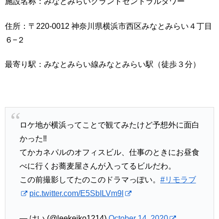
施設名称：みなとみらいグランドセントラルタワー
住所：〒220-0012 神奈川県横浜市西区みなとみらい４丁目
６−２
最寄り駅：みなとみらい線みなとみらい駅（徒歩３分）
ロケ地が横浜ってことで観てみたけど予想外に面白
かった‼︎
てかカネパルのオフィスビル、仕事のときにお昼食
べに行くお蕎麦屋さんが入ってるビルだわ。
この前撮影してたのこのドラマっぽい。
#リモラブ
pic.twitter.com/E5SbILVm9l
— けい (@leekeiko1214)
October 14, 2020