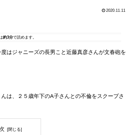
2020.11.11
は
約3分
で読めます。
今度はジャニーズの長男こと近藤真彦さんが文春砲を
さんは、２５歳年下のA子さんとの不倫をスクープさ
次