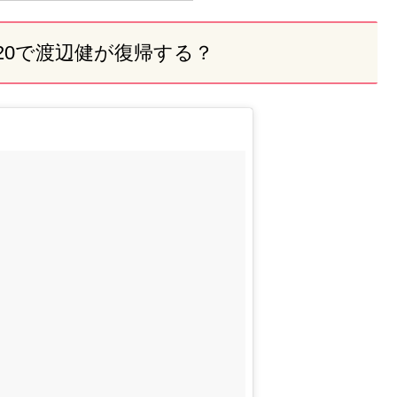
20で渡辺健が復帰する？