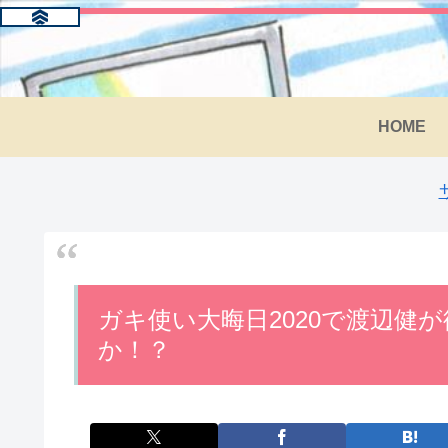
HOME
ガキ使い大晦日2020で渡辺健
か！？