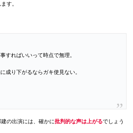
れます。
な事すればいいって時点で無理。
組に成り下がるならガキ使見ない。
部建の出演には、確かに
批判的な声は上がる
でしょう