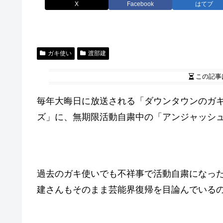
X
Facebook
はてブ
ガキ使い
渡部建
この記事
毎年大晦日に放送される「ダウンタウンのガ
ズ」に、無期限活動自粛中の「アンジャッシ
過去のガキ使いでも不祥事で活動自粛になっ
建さんもそのまま芸能界復帰を目論んでいる