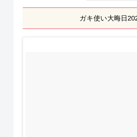
ガキ使い大晦日20