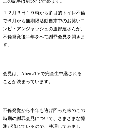
この記事は
約5分
で読めます。
１２月３日１９時から多目的トイレ不倫
で６月から無期限活動自粛中のお笑いコ
ンビ・アンジャッシュの渡部建さんが、
不倫発覚後半年をへて謝罪会見を開きま
す。
会見は、AbemaTVで完全生中継される
ことが決まっています。
不倫発覚から半年も逃げ回った末のこの
時期の謝罪会見について、さまざまな憶
測が流れているので、整理してみまし