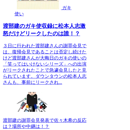
ガキ
使い
渡部建のガキ使収録に松本人志激
怒だけどリークしたのは誰！？
３日に行われた渡部建さんの謝罪会見で
は、復帰会見であることは否定し続けた
けど渡部建さんが大晦日のガキの使いの
「笑ってはいけないシリーズ」への出演
がリークされたことで急遽会見したと見
られています。ダウンタウンの松本人志
さんも、事前にリークされ...
渡部建の謝罪会見発表で佐々木希の反応
は？場所や中継は！？