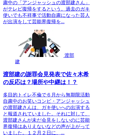
粛中の「アンジャッシュの渡部建さん」
がテレビ復帰をするという。過去のガキ
使いでも不祥事で活動自粛になった芸人
が出演をして芸能界復帰を...
渡部
建
渡部建の謝罪会見発表で佐々木希
の反応は？場所や中継は！？
多目的トイレ不倫で６月から無期限活動
自粛中のお笑いコンビ・アンジャッシュ
の渡部建さんは、ガキ使いへの出演する
と報道されていました。それに対して、
渡部建さんが未だ会見をしないのに芸能
界復帰はありえないなどの声が上がって
いました。１２月２日に、...