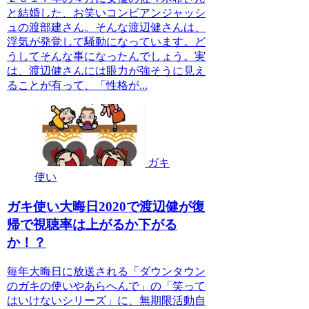
と結婚した、お笑いコンビアンジャッシ
ュの渡部建さん。そんな渡辺健さんは、
浮気が発覚して騒動になっています。ど
うしてそんな事になったんでしょう。実
は、渡辺健さんには眼力が強そうに見え
ることが有って、「性格が...
ガキ
使い
ガキ使い大晦日2020で渡辺健が復
帰で視聴率は上がるか下がる
か！？
毎年大晦日に放送される「ダウンタウン
のガキの使いやあらへんで」の「笑って
はいけないシリーズ」に、無期限活動自