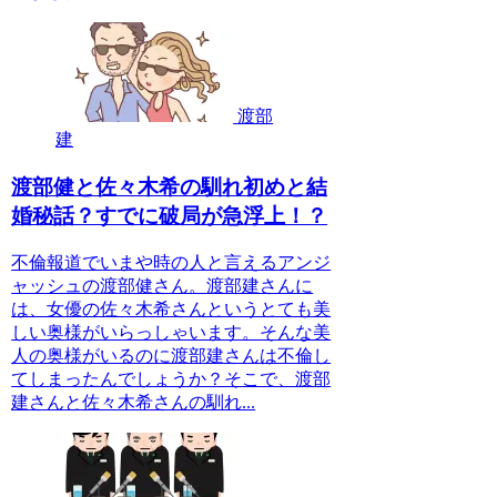
渡部
建
渡部健と佐々木希の馴れ初めと結
婚秘話？すでに破局が急浮上！？
不倫報道でいまや時の人と言えるアンジ
ャッシュの渡部健さん。渡部建さんに
は、女優の佐々木希さんというとても美
しい奥様がいらっしゃいます。そんな美
人の奥様がいるのに渡部建さんは不倫し
てしまったんでしょうか？そこで、渡部
建さんと佐々木希さんの馴れ...