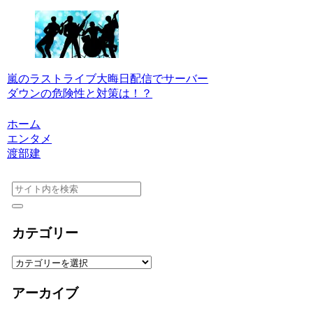
嵐のラストライブ大晦日配信でサーバー
ダウンの危険性と対策は！？
ホーム
エンタメ
渡部建
カテゴリー
カ
テ
ゴ
アーカイブ
リ