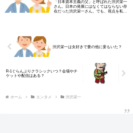
「日本資本主義の父」と呼ばれた渋沢栄一
さん。日本の発展にはなくてはならない存
在だった渋沢栄一さん。でも、視点を私生
活に向けてみると以外な一面も見えてきま
す。渋沢栄一さんは無類の女好きだったと
いうのです。調べると正妻が２人に妾もい
たという。渋...
渋沢栄一は女好きで妻の他に妾もいた？
R-1ぐらんぷりクラシックいつ？会場やチ
ケットや配信はある？
ホーム
エンタメ
渋沢栄一