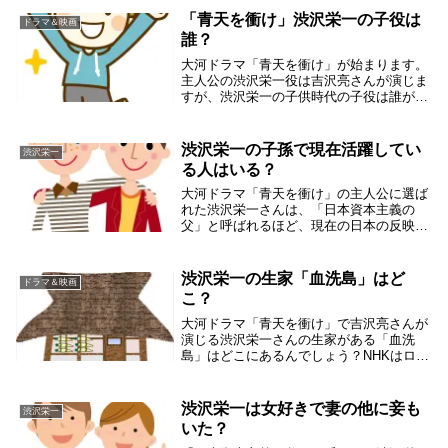
「青天を衝け」渋沢栄一の子役は
ドラマ＆映画
誰？
大河ドラマ「青天を衝け」が始まります。
主人公の渋沢栄一役は吉沢亮さんが演じま
すが、渋沢栄一の子供時代の子役は誰が演
じるのでしょうか？調べてみると小林優仁
（こばやしまさひと）君が演じるようで
す。小林優仁君とはどういう子役なのか調
渋沢栄一の子孫で現在活躍してい
渋沢栄一
べました。渋沢...
る人はいる？
大河ドラマ「青天を衝け」の主人公に選ば
れた渋沢栄一さんは、「日本資本主義の
父」と呼ばれるほど、現在の日本の反映の
礎を作り上げた人物です。渋沢栄一さんの
系譜を見ていくと子孫は100名を超えると
言います。渋沢栄一さんの大勢の子孫で現
渋沢栄一の生家「血洗島」はど
ドラマ＆映画
存で活躍され...
こ？
大河ドラマ「青天を衝け」で吉沢亮さんが
演じる渋沢栄一さんの生家がある「血洗
島」はどこにあるんでしょう？NHKはロケ
のために東京ドーム5個分の広さのオープ
ンセット（ロケ地）をつくちゃったようで
す。血洗島の由来や場所について調べてみ
渋沢栄一は女好きで妻の他に妾も
渋沢栄一
ました。血洗...
いた？