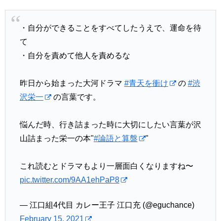
・自分ができることをすべてしたうえで、運命を待
て
・自分を責めて他人を責めるな
昨日から始まった大河ドラマ
#青天を衝け
の
#渋
沢栄一
の言葉です。
悩んだ時、行き詰まった時に大切にしたい言葉が沢
山詰まった栄一の本"
#論語と算盤
"
これ読むとドラマもより一層面白くなりますね〜
pic.twitter.com/9AA1ehPaP8
— 江口組4代目 カレー王子 江口充 (@eguchance)
February 15, 2021