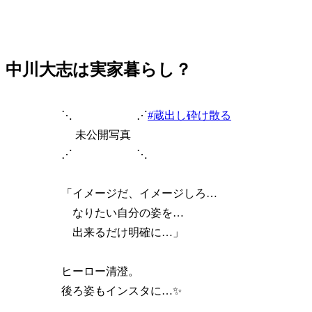
中川大志は実家暮らし？
⋱⠀⠀⠀ ⠀⠀⋰
#蔵出し砕け散る
未公開写真
⋰⠀⠀⠀ ⠀⠀⋱
「イメージだ、イメージしろ…
なりたい自分の姿を…
出来るだけ明確に…」
ヒーロー清澄。
後ろ姿もインスタに…✨