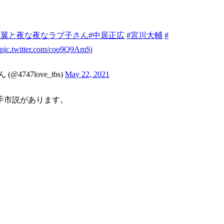
田翼と夜な夜なラブ子さん
#中居正広
#宮川大輔
#
pic.twitter.com/coo9Q9AmSj
47love_tbs)
May 22, 2021
手市説があります。