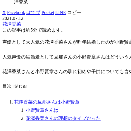
澤香菜
X
Facebook
はてブ
Pocket
LINE
コピー
2021.07.12
花澤香菜
この記事は
約5分
で読めます。
声優として大人気の花澤香菜さんが昨年結婚したのが小野賢
人気声優の結婚愛として旦那さんの小野賢章さんはどういう
花澤香菜さんと小野賢章さんの馴れ初めや子供についても含
目次
花澤香菜の旦那さんは小野賢章
小野賢章さんは
花澤香菜さんの理想のタイプだった