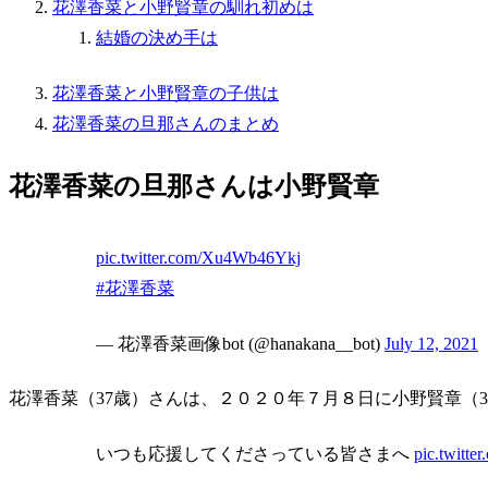
花澤香菜と小野賢章の馴れ初めは
結婚の決め手は
花澤香菜と小野賢章の子供は
花澤香菜の旦那さんのまとめ
花澤香菜の旦那さんは小野賢章
pic.twitter.com/Xu4Wb46Ykj
#花澤香菜
— 花澤香菜画像bot (@hanakana__bot)
July 12, 2021
花澤香菜（37歳）さんは、２０２０年７月８日に小野賢章（
いつも応援してくださっている皆さまへ
pic.twitt