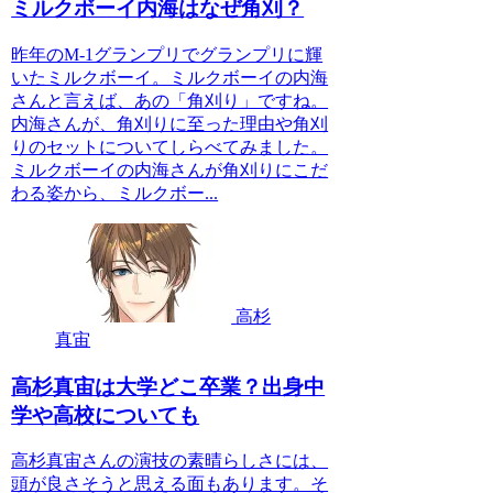
ミルクボーイ内海はなぜ角刈？
昨年のM-1グランプリでグランプリに輝
いたミルクボーイ。ミルクボーイの内海
さんと言えば、あの「角刈り」ですね。
内海さんが、角刈りに至った理由や角刈
りのセットについてしらべてみました。
ミルクボーイの内海さんが角刈りにこだ
わる姿から、ミルクボー...
高杉
真宙
高杉真宙は大学どこ卒業？出身中
学や高校についても
高杉真宙さんの演技の素晴らしさには、
頭が良さそうと思える面もあります。そ