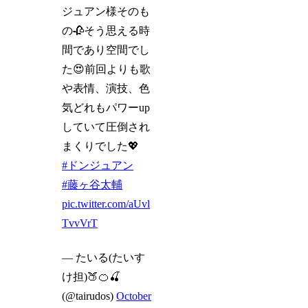
ジュアン様そのも
の🥀そう思える時
間であり空間でし
た😍前回よりも歌
や表情、演技、色
気どれもパワーup
していて圧倒され
まくりでした💖
#ドンジュアン
#藤ヶ谷太輔
pic.twitter.com/aUvl
TvvVrT
— たいる(たいす
け担)🍑🍊🍒
(@tairudos)
October