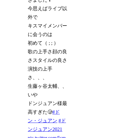
今思えばライブ以
外で
キスマイメンバー
に会うのは
初めて（ ; ; ）
歌の上手さ顔の良
さスタイルの良さ
演技の上手
さ、、、
生藤ヶ谷太輔、、
いや
ドンジュアン様最
高すぎた🥲
#ド
ン・ジュアン
#ド
ンジュアン2021
pic.twitter.com/5sm