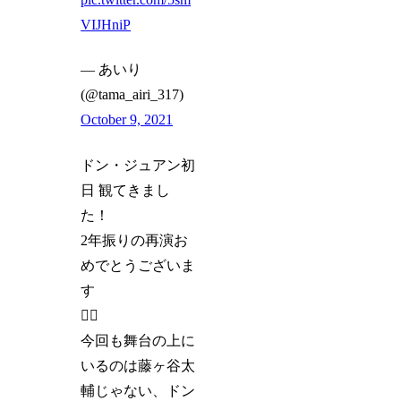
VIJHniP
— あいり
(@tama_airi_317)
October 9, 2021
ドン・ジュアン初
日 観てきまし
た！
2年振りの再演お
めでとうございま
す
🙇‍♀️
今回も舞台の上に
いるのは藤ヶ谷太
輔じゃない、ドン