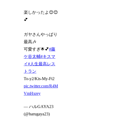
楽しかったよ😊😊
💕
ガヤさんやっぱり
最高🎶
可愛すぎ🌟💕
#藤
ケ谷太輔
#キスマ
イ
#人生最高レス
トラン
To-y2/Kis-My-Ft2
pic.twitter.com/R4M
VmHxrey
— ハルGAYA23
(@harugaya23)