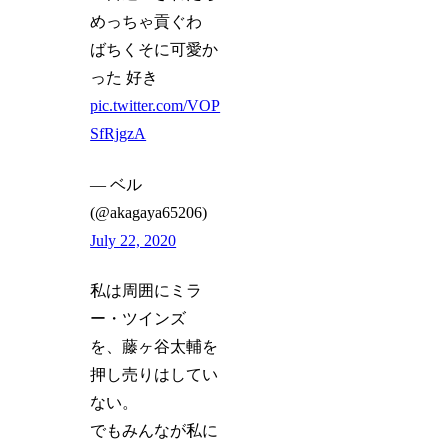
めっちゃ貢ぐわ
ばちくそに可愛か
った 好き
pic.twitter.com/VOP
SfRjgzA
— ベル
(@akagaya65206)
July 22, 2020
私は周囲にミラ
ー・ツインズ
を、藤ヶ谷太輔を
押し売りはしてい
ない。
でもみんなが私に