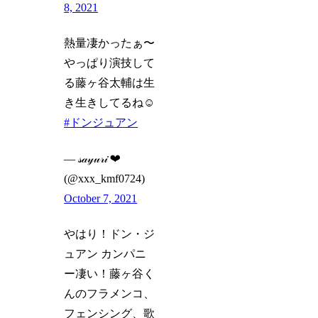
8, 2021
熱量凄かったぁ〜
やっぱり演技して
る藤ヶ谷太輔は生
き生きしてるね☺️
#ドンジュアン
— 𝓈𝒶𝓎𝓊𝓇𝒾 ❤︎
(@xxx_kmf0724)
October 7, 2021
やはり！ドン・ジ
ュアン カンパニ
ー凄い！藤ヶ谷く
んのフラメンコ、
フェンシング、歌