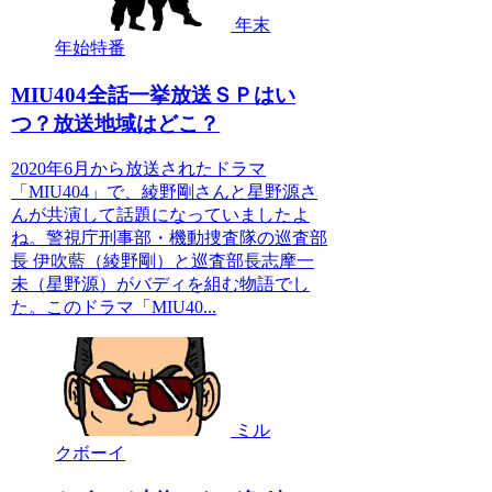
年末
年始特番
MIU404全話一挙放送ＳＰはい
つ？放送地域はどこ？
2020年6月から放送されたドラマ
「MIU404」で、綾野剛さんと星野源さ
んが共演して話題になっていましたよ
ね。警視庁刑事部・機動捜査隊の巡査部
長 伊吹藍（綾野剛）と巡査部長志摩一
未（星野源）がバディを組む物語でし
た。このドラマ「MIU40...
ミル
クボーイ