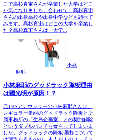
こで高杉真宙さんが卒業した大学はどこ
か気になりました。合わせて、高杉真宙
さんの出身高校や出身中学なども調べて
みます。高杉真宙はどこの大学を卒業し
た？高杉真宙さんは、大学...
小林
麻耶
小林麻耶のグッドラック降板理由
は國光明が原因！？
元TBSアナウンサーの小林麻耶さんは、
レギュラー番組のグッドラック降板と所
属事務所の「生島企画室」との契約解除
というダブルパンチを食らってしまいま
した。グッドラックの降板理由について
は諸説あるものの、本人が夫のユーチュ