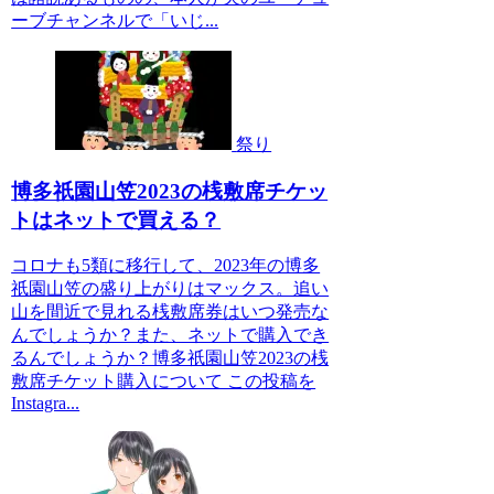
ーブチャンネルで「いじ...
祭り
博多祇園山笠2023の桟敷席チケッ
トはネットで買える？
コロナも5類に移行して、2023年の博多
祇園山笠の盛り上がりはマックス。追い
山を間近で見れる桟敷席券はいつ発売な
んでしょうか？また、ネットで購入でき
るんでしょうか？博多祇園山笠2023の桟
敷席チケット購入について この投稿を
Instagra...