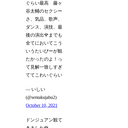
ぐらい最高 藤ヶ
谷太輔のセクシー
さ、気品、歌声、
ダンス、演技、最
後の演出🌹までも
全てにおいてこう
いうたいぴーが観
たかったのよ！っ
て見解一致しすぎ
ててこわいぐらい
— いしい
(@sentakujabu2)
October 10, 2021
ドンジュアン観て
きました🌹