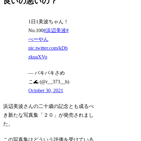
良いの悪いの？
1日1美波ちゃん！
No.100
#浜辺美波
#
べーやん
pic.twitter.com/kDb
zkuaXVo
— バキバキさめ
こ🌊 (@r__373__h)
October 30, 2021
浜辺美波さんの二十歳の記念とも成るべ
き新たな写真集「２０」が発売されまし
た。
この写真集はどういう評価を受けている