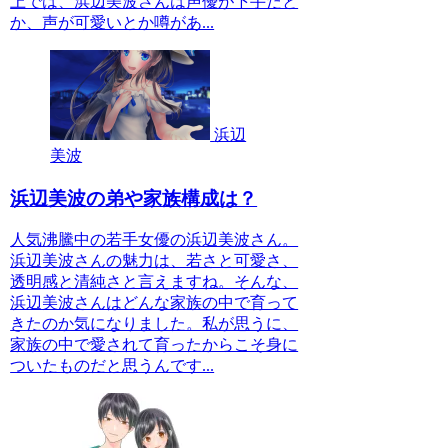
上では、浜辺美波さんは声優が下手だと
か、声が可愛いとか噂があ...
浜辺
美波
浜辺美波の弟や家族構成は？
人気沸騰中の若手女優の浜辺美波さん。
浜辺美波さんの魅力は、若さと可愛さ、
透明感と清純さと言えますね。そんな、
浜辺美波さんはどんな家族の中で育って
きたのか気になりました。私が思うに、
家族の中で愛されて育ったからこそ身に
ついたものだと思うんです...