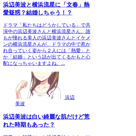
浜辺美波と横浜流星に「文春」熱
愛疑惑？結婚しちゃう！？
ドラマ「私たちはどうかしている」で共
演中の浜辺美波さんと横浜流星さん。誰
もが憧れる美人の浜辺美波さんとイケメ
ンの横浜流星さんが、ドラマの中で惹か
れ合っていく姿から２人には「熱愛」と
か「結婚」という話が出てくるかもと心
配になっちゃいますよね。...
浜辺
美波
浜辺美波は白い綺麗な肌だけど荒
れた時期もあった？