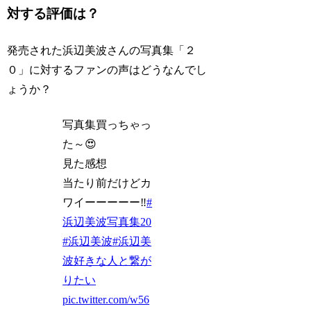
対する評価は？
発売された浜辺美波さんの写真集「２
０」に対するファンの声はどうなんでし
ょうか？
写真集買っちゃっ
た～😍
見た感想
当たり前だけどカ
ワイーーーーー‼️
#
浜辺美波写真集20
#浜辺美波
#浜辺美
波好きな人と繋が
りたい
pic.twitter.com/w56