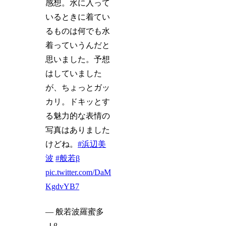
感想。水に入って
いるときに着てい
るものは何でも水
着っていうんだと
思いました。予想
はしていました
が、ちょっとガッ
カリ。ドキッとす
る魅力的な表情の
写真はありました
けどね。
#浜辺美
波
#般若β
pic.twitter.com/DaM
KgdvYB7
— 般若波羅蜜多
Ｊβ