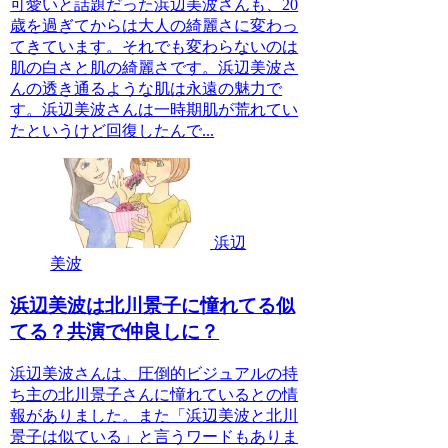
可愛いと話題だった浜辺美波さんも、20
歳を過ぎてからは大人の綺麗さに変わっ
てきています。それでも変わらないのは
肌の白さと肌の綺麗さです。浜辺美波さ
んの透き通るような肌は永遠の魅力で
す。浜辺美波さんは一時期肌が荒れてい
たというけど回復したんで...
浜辺
美波
浜辺美波は北川景子に憧れてる似
てる？共演で仲良しに？
浜辺美波さんは、圧倒的ビジュアルの持
ち主の北川景子さんに憧れているとの情
報がありました。また「浜辺美波と北川
景子は似ている」と言うワードもありま