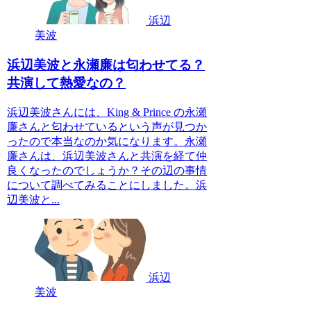
浜辺
美波
浜辺美波と永瀬廉は匂わせてる？
共演して熱愛なの？
浜辺美波さんには、King & Prince の永瀬
廉さんと匂わせているという声が見つか
ったので本当なのか気になります。永瀬
廉さんは、浜辺美波さんと共演を経て仲
良くなったのでしょうか？その辺の事情
について調べてみることにしました。浜
辺美波と...
浜辺
美波