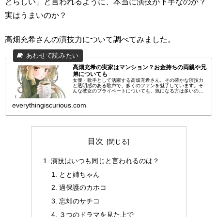
とらしい」と言われるように、本当に演技が下手なのか？
実はうまいのか？
高畑充希さんの演技力について調べてみました。
高畑充希の実家はマンション？お金持ちの両親や兄
弟についても
女優・歌手として活躍する高畑充希さん。その確かな演技力
と透明感のある歌声で、多くのファンを魅了しています。そ
んな彼女のプライベートについても、気になる方は多いので
はないでしょうか？特に実家の場所や家族構成、両親の仕事
について興味を持つ人も少...
everythingiscurious.com
目次
演技はいつも同じと言われるのは？
とと姉ちゃん
過保護のカホコ
忘却のサチコ
３つのドラマを見た上で