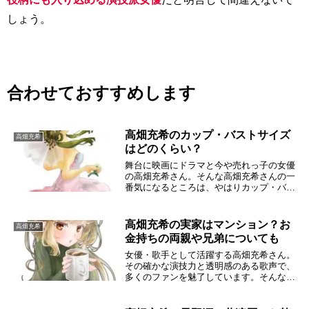
しょう。
合わせておすすめします
高畑充希のカップ・バストサイズ
高畑充希
はどのくらい？
舞台に映画にドラマと今や売れっ子の女優
の高畑充希さん。そんな高畑充希さんの一
番気になるところは、やはりカップ・バス
トサイズでしょう。もちろん公になってい
るわけではないので、高畑充希さんのスリ
ーサイズや画像から推測してみようと思い
高畑充希の実家はマンション？お
高畑充希
ます。水着画...
金持ちの両親や兄弟についても
女優・歌手として活躍する高畑充希さん。
その確かな演技力と透明感のある歌声で、
多くのファンを魅了しています。そんな彼
女のプライベートについても、気になる方
は多いのではないでしょうか？特に実家の