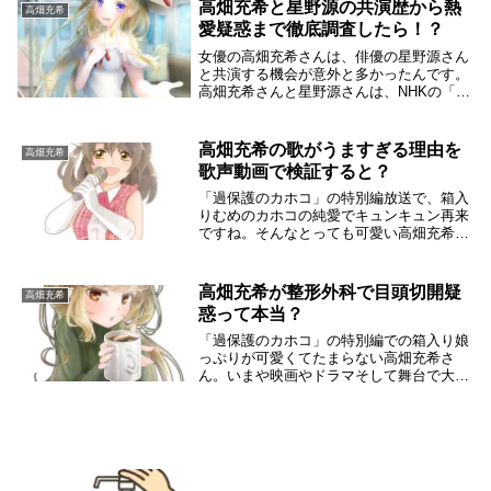
場所や家族構成、両親の仕事について興味
高畑充希と星野源の共演歴から熱
高畑充希
を持つ人も少...
愛疑惑まで徹底調査したら！？
女優の高畑充希さんは、俳優の星野源さん
と共演する機会が意外と多かったんです。
高畑充希さんと星野源さんは、NHKの「お
げんさんといっしょ」で初共演して以来、
何度か共演しています。高畑充希さんと星
野源さんは、共演することも多いせいか仲
高畑充希の歌がうますぎる理由を
高畑充希
が良さそう...
歌声動画で検証すると？
「過保護のカホコ」の特別編放送で、箱入
りむめのカホコの純愛でキュンキュン再来
ですね。そんなとっても可愛い高畑充希さ
んは、歌がとってもうますぎると言われて
います。女優で、可愛くて歌が甘くって歌
声が綺麗なんて、高畑充希さんは最高です
高畑充希が整形外科で目頭切開疑
高畑充希
ね。そこで、...
惑って本当？
「過保護のカホコ」の特別編での箱入り娘
っぷりが可愛くてたまらない高畑充希さ
ん。いまや映画やドラマそして舞台で大忙
しの高畑充希さんの顔立ちは目鼻立ちもス
ッキリしていて可愛すぎるので、整形疑惑
も囁かれています。そこで、高畑充希さん
が可愛くなった...