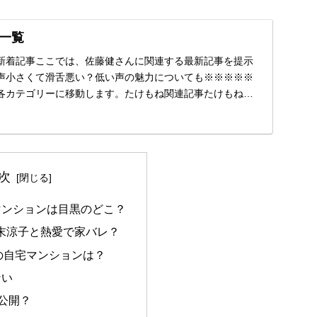
一覧
新着記事ここでは、佐藤健さんに関連する最新記事を提示
声小さくて滑舌悪い？低い声の魅力についても※※※※※
各カテゴリーに移動します。たけもね関連記事たけもね仲
...
次
マンションは目黒のどこ？
末涼子と熱愛で家バレ？
の自宅マンションは？
ない
宅公開？