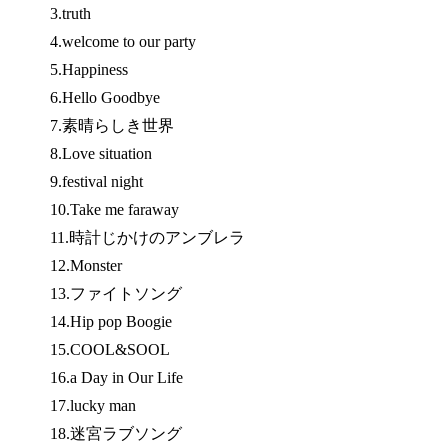
3.truth
4.welcome to our party
5.Happiness
6.Hello Goodbye
7.素晴らしき世界
8.Love situation
9.festival night
10.Take me faraway
11.時計じかけのアンブレラ
12.Monster
13.ファイトソング
14.Hip pop Boogie
15.COOL&SOOL
16.a Day in Our Life
17.lucky man
18.迷宮ラブソング