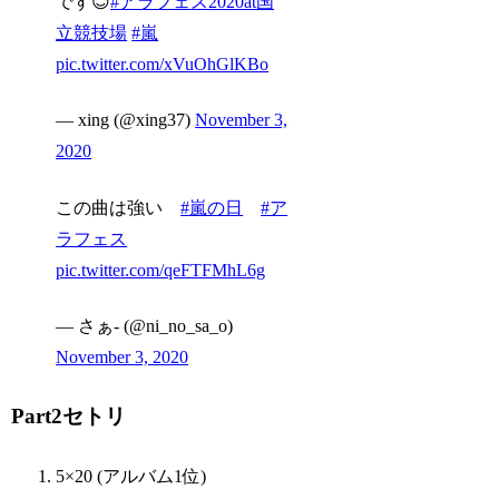
です😊
#アラフェス2020at国
立競技場
#嵐
pic.twitter.com/xVuOhGlKBo
— xing (@xing37)
November 3,
2020
この曲は強い
#嵐の日
#ア
ラフェス
pic.twitter.com/qeFTFMhL6g
— さぁ- (@ni_no_sa_o)
November 3, 2020
Part2セトリ
5×20 (アルバム1位)