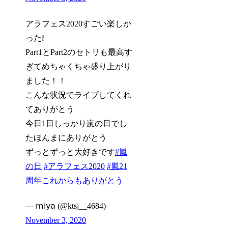
アラフェス2020すごい楽しか
った❕
Part1とPart2のセトリも最高す
ぎてめちゃくちゃ盛り上がり
ました！！
こんな状況でライブしてくれ
てありがとう
今日1日しっかり嵐の日でし
たほんまにありがとう
ずっとずっと大好きです
#嵐
の日
#アラフェス2020
#嵐21
周年これからもありがとう
— 𝗆𝗂𝗒𝖺 (@ktsj__4684)
November 3, 2020