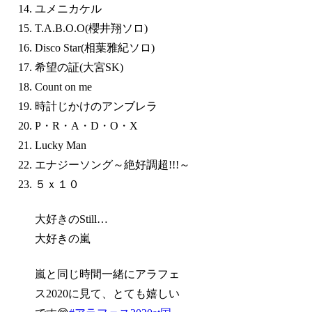
ユメニカケル
T.A.B.O.O(櫻井翔ソロ)
Disco Star(相葉雅紀ソロ)
希望の証(大宮SK)
Count on me
時計じかけのアンブレラ
P・R・A・D・O・X
Lucky Man
エナジーソング～絶好調超!!!～
５ｘ１０
大好きのStill…
大好きの嵐
嵐と同じ時間一緒にアラフェ
ス2020に見て、とても嬉しい