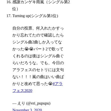
感謝カンゲキ雨嵐（シングル第2
位）
Turning up(シングル第1位)
自分の投票、何入れたかすっ
かり忘れてたので確認したら
シングル曲2曲しか入ってな
かった😭😭パート2で歌って
くれるのは後はシングル曲ぐ
らいだろうな。でも、今日の
アラフェスのセトリには文句
ない！！！嵐の曲はいい曲ば
かりと改めて思った😭
#アラ
フェス2020
— えり (@eri_pupupu)
November 3, 2020