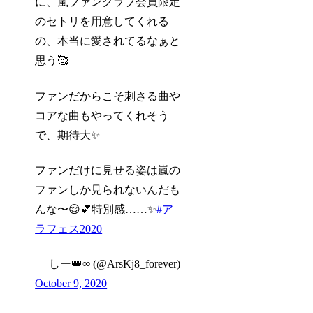
に、嵐ファンクラブ会員限定
のセトリを用意してくれる
の、本当に愛されてるなぁと
思う🥰
ファンだからこそ刺さる曲や
コアな曲もやってくれそう
で、期待大✨
ファンだけに見せる姿は嵐の
ファンしか見られないんだも
んな〜😌💕特別感……✨
#ア
ラフェス2020
— しー👑∞ (@ArsKj8_forever)
October 9, 2020