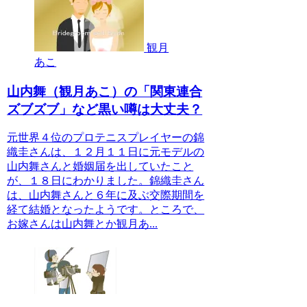
観月
あこ
山内舞（観月あこ）の「関東連合
ズブズブ」など黒い噂は大丈夫？
元世界４位のプロテニスプレイヤーの錦
織圭さんは、１２月１１日に元モデルの
山内舞さんと婚姻届を出していたこと
が、１８日にわかりました。錦織圭さん
は、山内舞さんと６年に及ぶ交際期間を
経て結婚となったようです。ところで、
お嫁さんは山内舞とか観月あ...