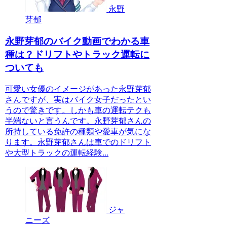
永野
芽郁
永野芽郁のバイク動画でわかる車
種は？ドリフトやトラック運転に
ついても
可愛い女優のイメージがあった永野芽郁
さんですが、実はバイク女子だったとい
うので驚きです。しかも車の運転テクも
半端ないと言うんです。永野芽郁さんの
所持している免許の種類や愛車が気にな
ります。永野芽郁さんは車でのドリフト
や大型トラックの運転経験...
ジャ
ニーズ