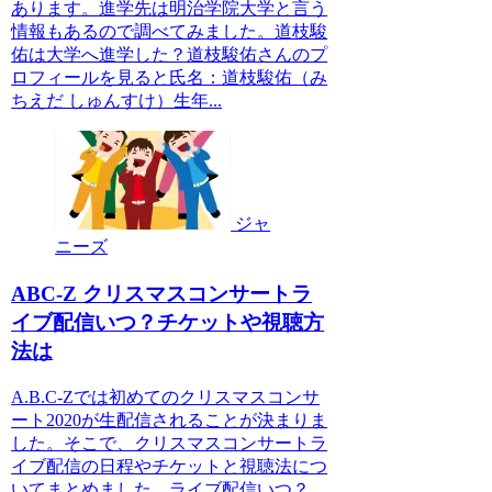
あります。進学先は明治学院大学と言う
情報もあるので調べてみました。道枝駿
佑は大学へ進学した？道枝駿佑さんのプ
ロフィールを見ると氏名：道枝駿佑（み
ちえだ しゅんすけ）生年...
ジャ
ニーズ
ABC-Z クリスマスコンサートラ
イブ配信いつ？チケットや視聴方
法は
A.B.C-Zでは初めてのクリスマスコンサ
ート2020が生配信されることが決まりま
した。そこで、クリスマスコンサートラ
イブ配信の日程やチケットと視聴法につ
いてまとめました。ライブ配信いつ？