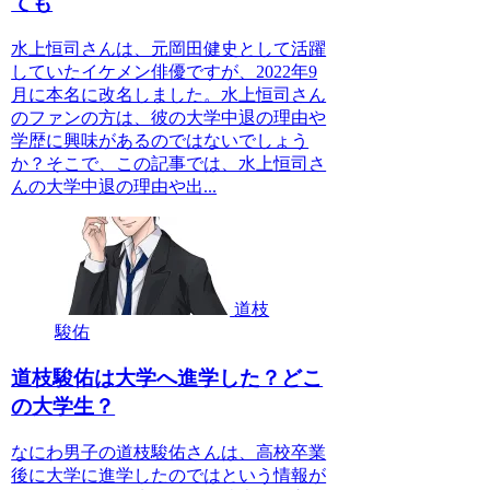
ても
水上恒司さんは、元岡田健史として活躍
していたイケメン俳優ですが、2022年9
月に本名に改名しました。水上恒司さん
のファンの方は、彼の大学中退の理由や
学歴に興味があるのではないでしょう
か？そこで、この記事では、水上恒司さ
んの大学中退の理由や出...
道枝
駿佑
道枝駿佑は大学へ進学した？どこ
の大学生？
なにわ男子の道枝駿佑さんは、高校卒業
後に大学に進学したのではという情報が