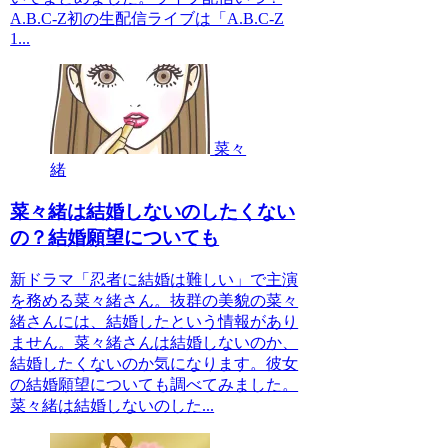
A.B.C-Z初の生配信ライブは「A.B.C-Z
1...
菜々
緒
菜々緒は結婚しないのしたくない
の？結婚願望についても
新ドラマ「忍者に結婚は難しい」で主演
を務める菜々緒さん。抜群の美貌の菜々
緒さんには、結婚したという情報があり
ません。菜々緒さんは結婚しないのか、
結婚したくないのか気になります。彼女
の結婚願望についても調べてみました。
菜々緒は結婚しないのした...