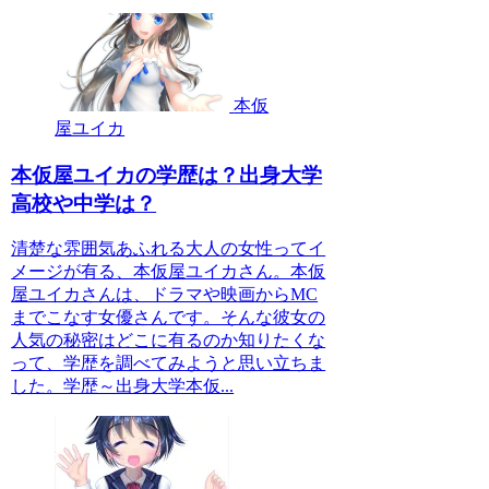
本仮
屋ユイカ
本仮屋ユイカの学歴は？出身大学
高校や中学は？
清楚な雰囲気あふれる大人の女性ってイ
メージが有る、本仮屋ユイカさん。本仮
屋ユイカさんは、ドラマや映画からMC
までこなす女優さんです。そんな彼女の
人気の秘密はどこに有るのか知りたくな
って、学歴を調べてみようと思い立ちま
した。学歴～出身大学本仮...