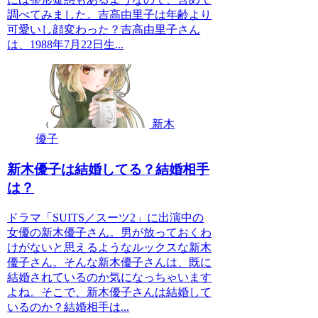
調べてみました。吉高由里子は年齢より
可愛いし顔変わった？吉高由里子さん
は、1988年7月22日生...
新木
優子
新木優子は結婚してる？結婚相手
は？
ドラマ「SUITS／スーツ2」に出演中の
女優の新木優子さん。男が放っておくわ
けがないと思えるようなルックスな新木
優子さん。そんな新木優子さんは、既に
結婚されているのか気になっちゃいます
よね。そこで、新木優子さんは結婚して
いるのか？結婚相手は...