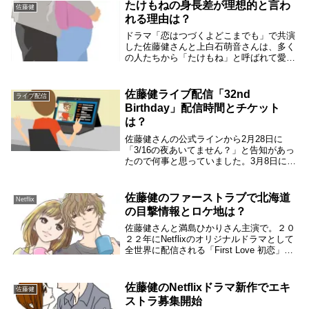
が、ライブ配信のSUGARで「結婚宣言」
たけもねの身長差が理想的と言わ
佐藤健
しちゃったら...
れる理由は？
ドラマ「恋はつづくよどこまでも」で共演
した佐藤健さんと上白石萌音さんは、多く
の人たちから「たけもね」と呼ばれて愛さ
れています。「たけもね」の2人は「恋つ
づ」の中でカップルを演じているのです
が、２人の身長差が絶妙に理想的という声
佐藤健ライブ配信「32nd
ライブ配信
あります。そこ...
Birthday」配信時間とチケット
は？
佐藤健さんの公式ラインから2月28日に
「3/16の夜あいてません？」と告知があっ
たので何事と思っていました。3月8日にな
って佐藤健さんからオンラインライブの告
知がありました。そこで、佐藤健さんのオ
ンラインライブの配信時間やチケットにつ
佐藤健のファーストラブで北海道
Netflix
いて調...
の目撃情報とロケ地は？
佐藤健さんと満島ひかりさん主演で。２０
２２年にNetflixのオリジナルドラマとして
全世界に配信される「First Love 初恋」で
す。ロケは２０２１年１月から北海道中心
に始まる予定でしたがコロナ渦の影響で延
期されていて５月頃から始まりま...
佐藤健のNetflixドラマ新作でエキ
佐藤健
ストラ募集開始