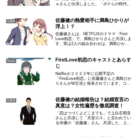
ａさんと出演しました。「ボクらの時代」
の放送中に佐藤健さんの結婚についての話
題になりました。去年「恋はつづくよどこ
までも」の撮影が終了してからは上白石萌
佐藤健の熱愛相手に満島ひかりが
佐藤健
音さんとの...
浮上！？
佐藤健さんは、NETFLIXのドラマ「First
Love初恋」で、満島ひかりさんと共演しま
す。実は2人の組み合わせは、満島ひかり
さんからの希望で実現したそうです。
「First Love初恋」の撮影現場では、２人
はとても仲が良さそうに見える...
FirstLove初恋のキャストとあらす
Netflix
じ
Netflixが２０２２年に公開予定の
「FirstLove初恋」に佐藤健さんと満島ひか
りさんがW主演と発表されています。コロ
ナ禍でロケも延期されてましたが、すでに
北海道方面でのロケが始まっていて佐藤健
さんや満島ひかりさんの目撃情報も出てい
佐藤健の結婚報告は？結婚宣言の
佐藤健
ま...
真意は？女性遍歴を徹底調査！
「恋はつづくよどこまでも」で上白石萌音
さんと共演して「天堂ロス」と言われてい
る俳優の「佐藤健」さん。共演した、上白
石萌音さんとは距離感が近すぎて付き合っ
てるの？なんて騒がれちゃっていました