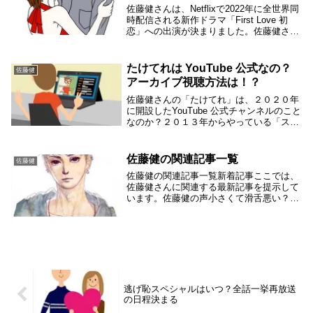
佐藤健さんは、Netflixで2022年に全世界同
時配信される新作ドラマ「First Love 初
恋」への出演が決まりました。佐藤健さん
は、このドラマでは満島ひかりさんとのW
主演が決まっています。ちょうどエキスト
ラ募集が始まるので、クランク...
たけてれは YouTube 公式なの？
佐藤健
アーカイブ視聴方法は！？
佐藤健さんの「たけてれ」は、２０２０年
に開設したYouTube 公式チャンネルのこと
なのか？２０１３年からやっている「スト
ラボ東京」の「佐藤健のたけてれ」のこと
なのか？ここがスッキリしないので、調べ
てみました。たけてれは YouTube 公...
佐藤健の関連記事一覧
佐藤健
佐藤健の関連記事一覧新着記事ここでは、
佐藤健さんに関連する最新記事を提示して
います。佐藤健の声小さくて滑舌悪い？低
い声の魅力についても※※※※※一定期間
がすぎたら、各カテゴリーに移動します。
たけもね関連記事たけもね仲良しすぎてヤ
フー検索大賞...
逃げ恥スペシャルはいつ？全話一挙再放送
の日程決まる