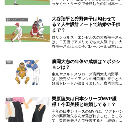
っかくセ・リーグで優勝したのに日本一に
なれなかった原巨人。こうなってくると気
になるのは、原監督の去就です。原監督は
辞任するのか？次期監督候補は誰なのか？
大谷翔平と狩野舞子は匂わせて
トレンドニュース
と言ったとこ...
る？人生設計ノートで結婚や子供
まで？
ロサンゼルス・エンゼルスの大谷翔平さん
は、二刀流でアメリカでも大人気です。大
谷翔平さんは元女子バレーボール日本代表
の狩野舞子と交際３年目と言われていま
す。そんな２人には匂わせているという声
があります。大谷翔平さんの人生設計ノー
廣岡大志の年俸や成績は？ポジシ
野球
トには結婚や子...
ョンは？
東京ヤクルトスワローズ廣岡大志内野手
は、読売ジャイアンツの田口麗斗投手との
好感トレードが決まりました。廣岡大志内
野手のヤクルト時代の年俸と成績について
調べました。トレード後はどうなるか気に
なりますね。廣岡大志の年俸や成績は？廣
栗原陵矢は日本シリーズMVP獲
野球
岡大志内野手（...
得！今田美桜と結婚してる！？
今年の日本シリーズのMVPは、ソフトバン
クの栗原陵矢さんが選ばれました。ところ
で、栗原陵矢さんで検索すると「結婚」と
か「今田美桜」と言うキーワードがでてく