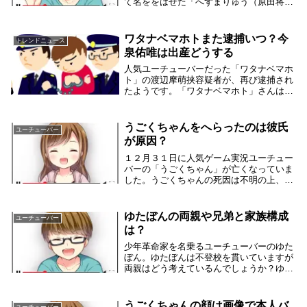
て名ををはせた「へずまりゅう（原田将
大）」さんがユーチューバー引退と報道さ
れた。当人の原田将大さんは静かにしてい
たいようですが、地元では「へずまりゅう
ワタナベマホトまた逮捕いつ？今
トレンドニュース
を探せ」などと...
泉佑唯は出産どうする
人気ユーチューバーだった「ワタナベマホ
ト」の渡辺摩萌挟容疑者が、再び逮捕され
たようです。「ワタナベマホト」さんは、
例の事件ですでにユーチューバーの引退を
表明していましたが結局逮捕されてしまっ
たようです。となると出産を控えている婚
うごくちゃんをへらったのは彼氏
ユーチューバー
約者の今泉佑...
が原因？
１２月３１日に人気ゲーム実況ユーチュー
バーの「うごくちゃん」が亡くなっていま
した。うごくちゃんの死因は不明の上、す
でに密葬が行われているとのことです。実
は、うごくちゃんはへらっていたというん
です。うごくちゃんは、何が原因でへらっ
ゆたぼんの両親や兄弟と家族構成
ユーチューバー
たんでしょう...
は？
少年革命家を名乗るユーチューバーのゆた
ぼん。ゆたぼんは不登校を貫いていますが
両親はどう考えているんでしょうか？ゆた
ぼんの両親や兄弟はどうなっているのか家
族構成について調べてみました。ゆたぼん
の両親は？ゆたぼんの両親は健在です。ゆ
うごくちゃんの顔は画像で本人バ
ユーチューバー