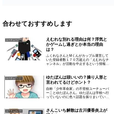
合わせておすすめします
えむれな別れる理由は何？浮気と
ユーチューバー
かゲームし過ぎとか本当の理由
は？
ふくれなさんとMくんがカップル運営して
いた登録者数１７０万超えの「えむれなチ
ャンネル」が活動を中止するという情報が
入りました。えむれなの2人は4年もカップ
ル運営していたのに、ここで急に分かれる
ことになった理由は何でしょうか？巷に
ゆたぼんは頭いいの？操り人形と
ユーチューバー
は、えむくん...
言われてるけどホント？
自称「少年革命家」の不登校ユーチューバ
ーことゆたぼんさん。ゆたぼんは学校へ行
っていないのに色々話題を振りまいていま
す。炎上すれば収入になるユーチューブの
仕組みを上手く使っているだけという言う
声もあるけど、それさえ頭が良くないと上
さんこいち解散は古川優香炎上が
ユーチューバー
手くは出来な...