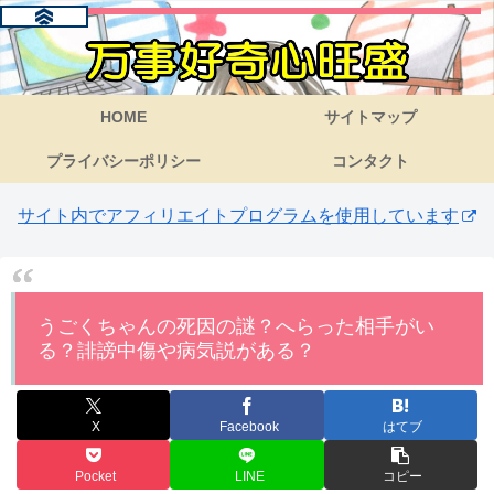
HOME
サイトマップ
プライバシーポリシー
コンタクト
サイト内でアフィリエイトプログラムを使用しています
うごくちゃんの死因の謎？へらった相手がい
る？誹謗中傷や病気説がある？
X
Facebook
はてブ
Pocket
LINE
コピー