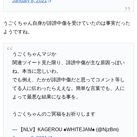
January 8, 2021
うごくちゃん自身が誹謗中傷を受けていたのは事実だった
ようですね。
うごくちゃんマジか
関連ツイート見た限り、誹謗中傷が主な原因っぽい
ね。本当に悲しいわ。
でも例え、たかが誹謗中傷だと思ってコメント等し
てる人に伝わったらええな。簡単な言葉でも、人に
よって最悪な結果になる事を。
うごくちゃんのご冥福をお祈りします
— 【NLV】KAGEROU ♠️WHITEJAM♠️ (@NjzBm)