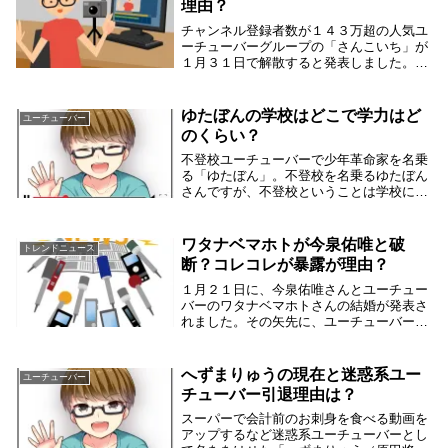
理由？
チャンネル登録者数が１４３万超の人気ユ
ーチューバーグループの「さんこいち」が
１月３１日で解散すると発表しました。
「さんこいち」は人気故に、解散理由がど
こにあるのかというのが気になるところで
す。そんな中、メンバーの不仲説がクロー
ゆたぼんの学校はどこで学力はど
ユーチューバー
ズアップされ炎...
のくらい？
不登校ユーチューバーで少年革命家を名乗
る「ゆたぼん」。不登校を名乗るゆたぼん
さんですが、不登校ということは学校には
籍があるわけです。そこで、ゆたぼんさん
の学校はどこなのか気になります。ゆたぼ
んさんは不登校で、学力はどのくらいなの
ワタナベマホトが今泉佑唯と破
トレンドニュース
かも気になっ...
断？コレコレが暴露が理由？
１月２１日に、今泉佑唯さんとユーチュー
バーのワタナベマホトさんの結婚が発表さ
れました。その矢先に、ユーチューバーの
コレコレさんから、15歳女子高生との卑猥
とも言えるやり取りが暴露されてしまいま
した。マホトさんには過去にも逮捕歴があ
へずまりゅうの現在と迷惑系ユー
ユーチューバー
るようで、...
チューバー引退理由は？
スーパーで会計前のお刺身を食べる動画を
アップするなど迷惑系ユーチューバーとし