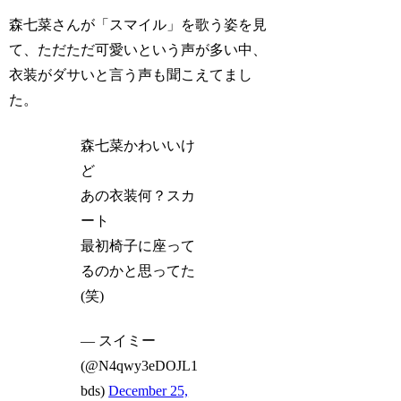
森七菜さんが「スマイル」を歌う姿を見
て、ただただ可愛いという声が多い中、
衣装がダサいと言う声も聞こえてまし
た。
森七菜かわいいけ
ど
あの衣装何？スカ
ート
最初椅子に座って
るのかと思ってた
(笑)
— スイミー
(@N4qwy3eDOJL1
bds)
December 25,