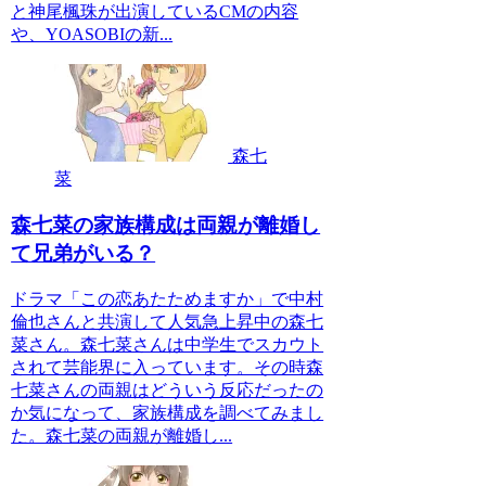
と神尾楓珠が出演しているCMの内容
や、YOASOBIの新...
森七
菜
森七菜の家族構成は両親が離婚し
て兄弟がいる？
ドラマ「この恋あたためますか」で中村
倫也さんと共演して人気急上昇中の森七
菜さん。森七菜さんは中学生でスカウト
されて芸能界に入っています。その時森
七菜さんの両親はどういう反応だったの
か気になって、家族構成を調べてみまし
た。森七菜の両親が離婚し...