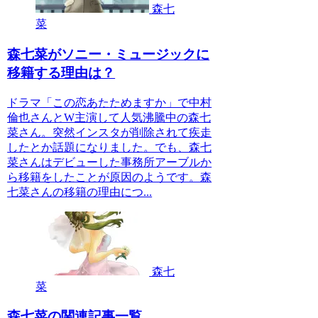
森七
菜
森七菜がソニー・ミュージックに
移籍する理由は？
ドラマ「この恋あたためますか」で中村
倫也さんとW主演して人気沸騰中の森七
菜さん。突然インスタが削除されて疾走
したとか話題になりました。でも、森七
菜さんはデビューした事務所アーブルか
ら移籍をしたことが原因のようです。森
七菜さんの移籍の理由につ...
森七
菜
森七菜の関連記事一覧