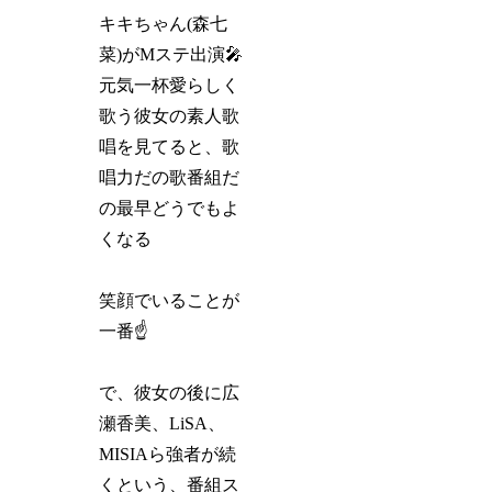
キキちゃん(森七
菜)がMステ出演🎤
元気一杯愛らしく
歌う彼女の素人歌
唱を見てると、歌
唱力だの歌番組だ
の最早どうでもよ
くなる
笑顔でいることが
一番☝️
で、彼女の後に広
瀬香美、LiSA、
MISIAら強者が続
くという、番組ス