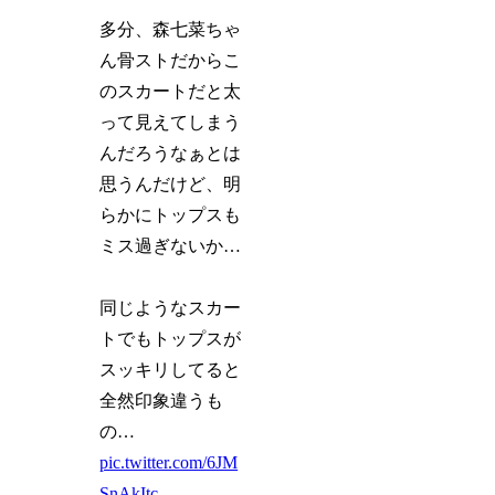
多分、森七菜ちゃ
ん骨ストだからこ
のスカートだと太
って見えてしまう
んだろうなぁとは
思うんだけど、明
らかにトップスも
ミス過ぎないか…
同じようなスカー
トでもトップスが
スッキリしてると
全然印象違うも
の…
pic.twitter.com/6JM
SnAkItc