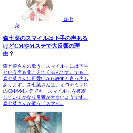
森七
菜
森七菜のスマイルは下手の声ある
けどCMやMステで大反響の理
由？
森七菜さんの歌う「スマイル」には下手
という声も聞こえてくるんです。でも、
森七菜さんは可愛いから許すと言う声も
あります。森七菜さんは、オロナミンC
のCMやMステでも「スマイル」を披露
していてかなり反響が大きいようです。
森七菜さんが歌う「スマイ...