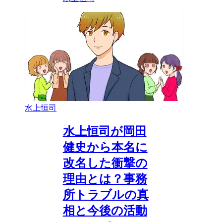
水上恒司
水上恒司が岡田
健史から本名に
改名した衝撃の
理由とは？事務
所トラブルの真
相と今後の活動