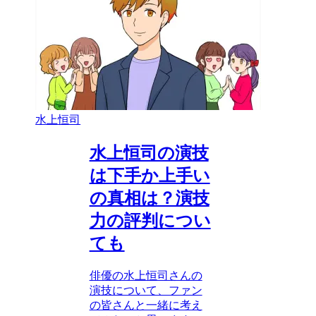
水上恒司
水上恒司の演技
は下手か上手い
の真相は？演技
力の評判につい
ても
俳優の水上恒司さんの
演技について、ファン
の皆さんと一緒に考え