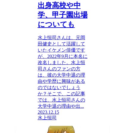
出身高校や中
学、甲子園出場
についても
水上恒司さんは、元岡
田健史として活躍して
いたイケメン俳優です
が、2022年9月に本名に
改名しました。水上恒
司さんのファンの方
は、彼の大学中退の理
由や学歴に興味がある
のではないでしょう
か？そこで、この記事
では、水上恒司さんの
大学中退の理由や出...
2023.12.15
水上恒司