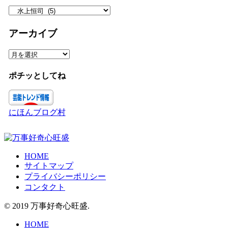
カ
テ
ゴ
アーカイブ
リ
ー
ア
ー
カ
ポチッとしてね
イ
ブ
にほんブログ村
HOME
サイトマップ
プライバシーポリシー
コンタクト
© 2019 万事好奇心旺盛.
HOME