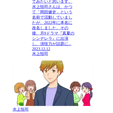
てみたいと思います。
水上恒司さんは、かつ
て「岡田健史」という
名前で活動していまし
たが、2022年に本名に
改名しました。その
後、月9ドラマ『真夏の
シンデレラ』に出演
し、演技力が話題に...
2023.12.12
水上恒司
水上恒司