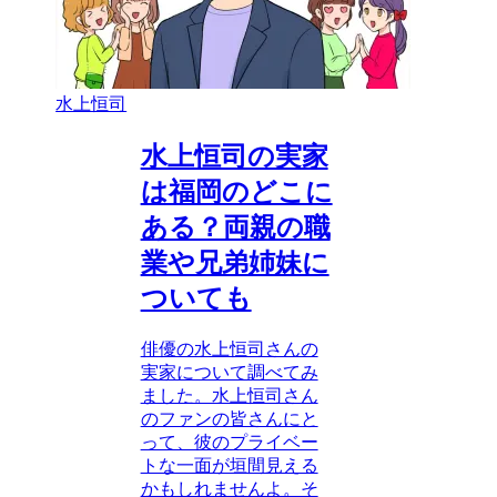
水上恒司
水上恒司の実家
は福岡のどこに
ある？両親の職
業や兄弟姉妹に
ついても
俳優の水上恒司さんの
実家について調べてみ
ました。水上恒司さん
のファンの皆さんにと
って、彼のプライベー
トな一面が垣間見える
かもしれませんよ。そ