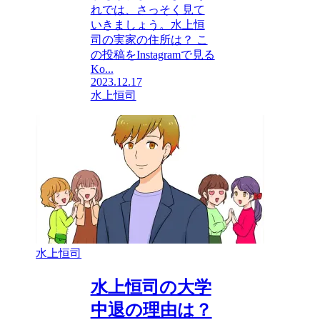
れでは、さっそく見て
いきましょう。水上恒
司の実家の住所は？ こ
の投稿をInstagramで見る
Ko...
2023.12.17
水上恒司
水上恒司
水上恒司の大学
中退の理由は？