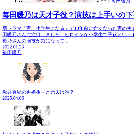
毎田暖乃
毎田暖乃は天才子役？演技は上手いの下
新ドラマ「妻、小学生になる」で10年前に亡くなった妻の生
田暖乃さんに注目しました。ヒロインが小学生で子役という
暖乃さんの演技が気になって...
2022.01.23
毎田暖乃
坂井真紀の再婚相手と元夫は誰？
2025.04.06