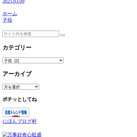
2025.03.09
ホーム
子役
カテゴリー
カ
テ
ゴ
アーカイブ
リ
ー
ア
ー
カ
ポチッとしてね
イ
ブ
にほんブログ村