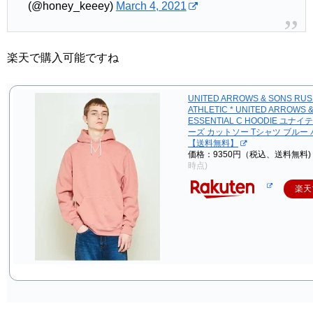
(@honey_keeey)
March 4, 2021
楽天で購入可能ですね
UNITED ARROWS & SONS RUS
ATHLETIC * UNITED ARROWS 
ESSENTIAL C HOODIE ユナ
ーズ カットソー Tシャツ ブルー
【送料無料】
価格：9350円（税込、送料無料)
時点)
楽天