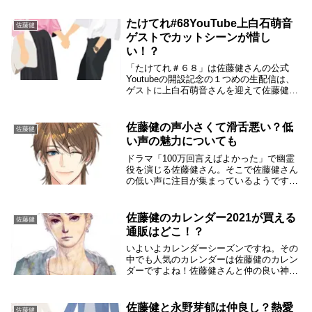
ぱり違いましたね。さらに、「たけてれ調
査隊」のコーナーで街中アンケートで「あ
たけてれ#68YouTube上白石萌音
佐藤健
なたが選ぶドラ...
ゲストでカットシーンが惜し
い！？
「たけてれ＃６８」は佐藤健さんの公式
Youtubeの開設記念の１つめの生配信は、
ゲストに上白石萌音さんを迎えて佐藤健さ
んの誕生祝いでした。ドラマ「恋はつづく
よどこまでも」が終了したばかりだったの
で、ゲストが上白石萌音さんということで
佐藤健の声小さくて滑舌悪い？低
佐藤健
大盛りあ...
い声の魅力についても
ドラマ「100万回言えばよかった」で幽霊
役を演じる佐藤健さん。そこで佐藤健さん
の低い声に注目が集まっているようです。
一部には佐藤健さんの声が小さくて滑舌悪
いのではという声もあるようです。でも、
佐藤健さんの低い声が彼の魅力であるとい
佐藤健のカレンダー2021が買える
佐藤健
う声があり...
通販はどこ！？
いよいよカレンダーシーズンですね。その
中でも人気のカレンダーは佐藤健のカレン
ダーですよね！佐藤健さんと仲の良い神木
隆之介さんが撮り下ろして、桜田通さんが
メイキングを撮影したそうです。佐藤健の
カレンダーが買える通販について調べまし
佐藤健と永野芽郁は仲良し？熱愛
佐藤健