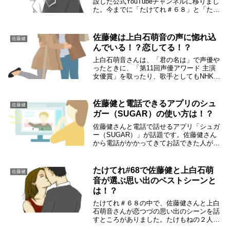
設した公式YouTubeチャンネルに移りまし
た。今までに「たけてれ＃６８」と「たけ
てれ＃６９」が生配信されました。前回の
「たけてれ＃６９」が生配信されてから半
年経っているので、そろそろありますよね
佐藤健は上白石萌音の声に惚れ込
佐藤健
と思っ...
んでいる！？恋してる！？
上白石萌音さんは、「君の名は」で声優や
ったときに、「第11回声優アワード 主演
女優賞」を取ったり、歌手としてもNHKの
みんなの歌で歌唱曲「夜明けをくちずさめ
たら」を歌ったりと声には定評があるんで
す。上白石萌音さん自身も「この声に生ま
佐藤健と電話できるアプリのシュ
佐藤健
れて良か...
ガー（SUGAR）の使い方は！？
佐藤健さんと電話で話せるアプリ「シュガ
ー（SUGAR）」が話題です。佐藤健さん
から電話がかかってきてお話できた人がた
くさんいるんですよ。この記事では、話題
のアプリ「シュガー」の登録方法や使い方
について調べてみました。電話アプリ「シ
たけてれ#68で佐藤健と上白石萌
佐藤健
ュガー」の...
音が選ぶ思い出のベストシーンと
は！？
たけてれ＃６８の中で、佐藤健さんと上白
石萌音さんが恋つづの思い出のシーンを話
すところがありました。たけもねの２人
は、同じシーンを言うのかと思ったらやっ