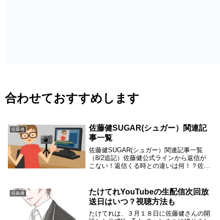
合わせておすすめします
佐藤健SUGAR(シュガー）関連記
佐藤健
事一覧
佐藤健SUGAR(シュガー）関連記事一覧
（8/2追記）佐藤健公式ラインから返信が
こない！返信くる時との違いは何！？佐藤
健にそっくりすぎる一条ヒカルとは？
SUGARでコラボしてた！？佐藤健さんが
SUGARで最近サングラスを掛ける理
たけてれYouTubeの生配信次回放
佐藤健
由！？佐藤健...
送日はいつ？視聴方法も
たけてれは、３月１８日に佐藤健さんの開