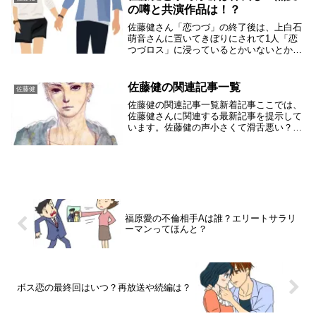
た。カレンダ...
の噂と共演作品は！？
佐藤健さん「恋つづ」の終了後は、上白石
萌音さんに置いてきぼりにされて1人「恋
つづロス」に浸っているとかいないとか？
佐藤健さんはSUGARや公式LINEやたけて
れで大忙しですね。ところが、佐藤健さん
は永野芽郁さんと仲良しという声が聞こえ
佐藤健の関連記事一覧
佐藤健
てきた...
佐藤健の関連記事一覧新着記事ここでは、
佐藤健さんに関連する最新記事を提示して
います。佐藤健の声小さくて滑舌悪い？低
い声の魅力についても※※※※※一定期間
がすぎたら、各カテゴリーに移動します。
たけもね関連記事たけもね仲良しすぎてヤ
フー検索大賞...
福原愛の不倫相手Aは誰？エリートサラリ
ーマンってほんと？
ボス恋の最終回はいつ？再放送や続編は？