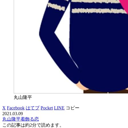
丸山隆平
X
Facebook
はてブ
Pocket
LINE
コピー
2021.03.09
丸山隆平
着飾る恋
この記事は
約2分
で読めます。