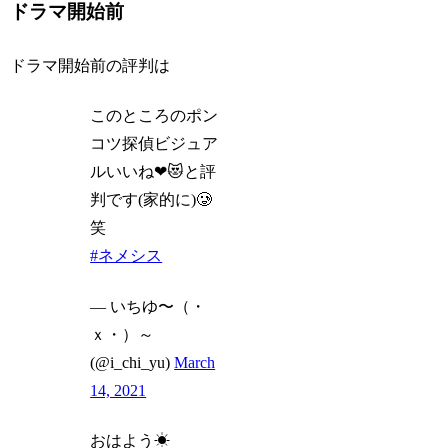
ドラマ開始前
ドラマ開始前の評判は
このところのポン
コツ探偵ビジュア
ルいいね❤😻と評
判です(家的に)🥲
笑
#ネメシス
— いちゆ〜（・
ｘ・）～
(@i_chi_yu)
March
14, 2021
おはよう☀