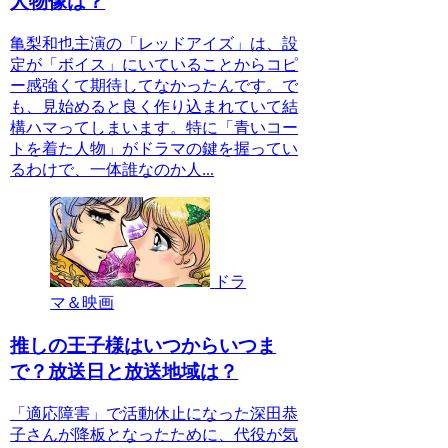
人物像は？
亀梨和也主演の「レッドアイズ」は、設
定が「ボイス」にいていることからコピ
ー感強くて期待してなかったんです。で
も、見始めると良く作り込まれていて結
構ハマってしまいます。特に「青いコー
トを着た人物」がドラマの鍵を握ってい
るわけで、一体誰なのか人...
ドラ
マ＆映画
推しの王子様はいつからいつま
で？放送日と放送地域は？
「適応障害」で活動休止になった深田恭
子さんが降板となったために、代役が気