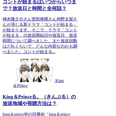
コントが始まるはいつからいつま
で？放送日と時間と全何話？
神木隆之介さん菅田将暉さん仲野太賀さ
んが演じる新ドラマ「コントが始まる」
が始まります。そこで、ドラマ「コント
が始まる」の放送開始日や放送日、放送
時間について調べました。また放送回数
はどれくらいで、どんな内容なのかも調
べました。コントが始まる...
King
＆Prince
King＆Princeる。（きんぷる）の
放送地域や視聴方法は？
king＆prince初の冠番組「king＆prince