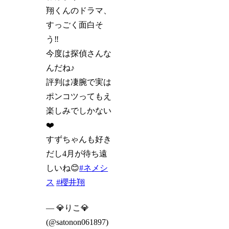
翔くんのドラマ、
すっごく面白そ
う‼️
今度は探偵さんな
んだね♪
評判は凄腕で実は
ポンコツってもえ
楽しみでしかない
❤️
すずちゃんも好き
だし4月が待ち遠
しいね😊
#ネメシ
ス
#櫻井翔
— 💎りこ💎
(@satonon061897)