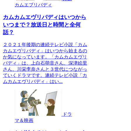
カムエブリバディ
カムカムエヴリバディはいつから
いつまで？放送日と時間と全何
話？
２０２１年後期の連続テレビ小説「カム
カムエヴリバディ」はいつから始まるの
か気になっています。「カムカムエヴリ
バディ」は、上白石萌音さん、深津絵里
さん、川栄李奈さんと３世代につながっ
ていくドラマです。連続テレビ小説「カ
ムカムエヴリバディ」はい...
ドラ
マ＆映画