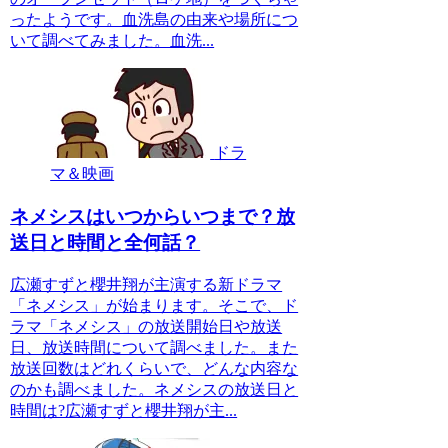
ったようです。血洗島の由来や場所につ
いて調べてみました。血洗...
ドラ
マ＆映画
ネメシスはいつからいつまで？放
送日と時間と全何話？
広瀬すずと櫻井翔が主演する新ドラマ
「ネメシス」が始まります。そこで、ド
ラマ「ネメシス」の放送開始日や放送
日、放送時間について調べました。また
放送回数はどれくらいで、どんな内容な
のかも調べました。ネメシスの放送日と
時間は?広瀬すずと櫻井翔が主...