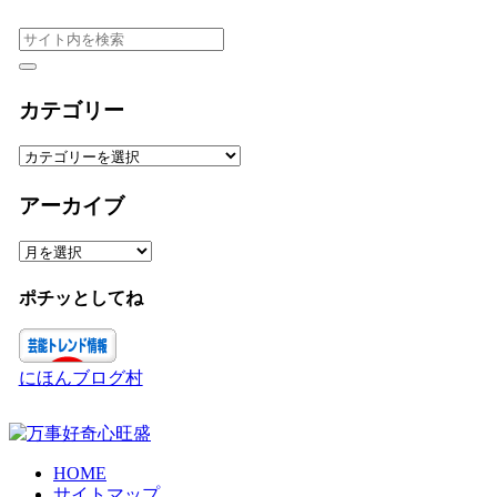
カテゴリー
カ
テ
ゴ
アーカイブ
リ
ー
ア
ー
カ
ポチッとしてね
イ
ブ
にほんブログ村
HOME
サイトマップ