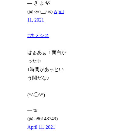
— き よ 🐶
(@kyo__ars)
April
11, 2021
#ネメシス
はぁあぁ！面白か
った✨
1時間があっとい
う間だな♪
(*^◯^*)
— ta
(@ta86148749)
April 11, 2021