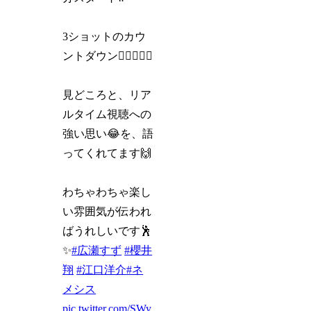
3ショットのカウ
ントダウン🕵️‍♀️🕵️‍♂️🎩
見どころと、リア
ルタイム視聴への
強い思い😂を、語
ってくれてます🙌
わちゃわちゃ楽し
い雰囲気が伝われ
ばうれしいです🕺
✨
#広瀬すず
#櫻井
翔
#江口洋介
#ネ
メシス
pic.twitter.com/SWy