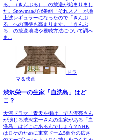
る。（きんぷる）」の放送が始まりまし
た。Snowmanの冠番組「それスノ」が地
上波レギュラーになったので「きんぷ
る」への期待も高まります。「きんぷ
る」の放送地域や視聴方法について調べ
ま...
ドラ
マ＆映画
渋沢栄一の生家「血洗島」はど
こ？
大河ドラマ「青天を衝け」で吉沢亮さん
が演じる渋沢栄一さんの生家がある「血
洗島」はどこにあるんでしょう？NHK
はロケのために東京ドーム5個分の広さ
のオープンセット（ロケ地）をつくちゃ