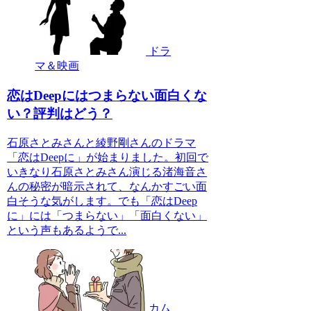
ドラ
マ＆映画
恋はDeepにはつまらない面白くな
い？評判はどう？
石原さとみさんと綾野剛さんのドラマ
「恋はDeepに」が始まりました。初回で
いきなり石原さとみさん演じる渚海音さ
んの秘密が暗示されて、なんかすごい面
白そうな気がします。でも「恋はDeep
に」には「つまらない」「面白くない」
という声もあるようで...
カム