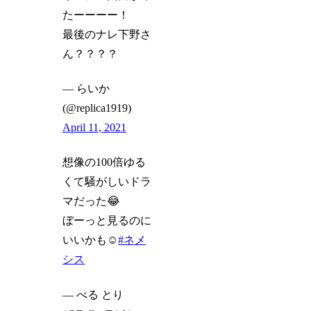
たーーーー！
最後のナレ下野さ
ん？？？？
— らいか
(@replica1919)
April 11, 2021
想像の100倍ゆる
くて騒がしいドラ
マだった😂
ぼーっと見るのに
いいかも☺️
#ネメ
シス
— べる とり