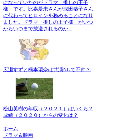
になっていたのがドラマ「推しの王子
様」です。比嘉愛未さんが深田恭子さん
に代わってヒロインを務めることになり
ました。ドラマ「推しの王子様」がいつ
からいつまで放送されるのか...
広瀬すずと橋本環奈は共演NGで不仲？
松山英樹の年収（２０２１）はいくら？
成績（２０２０）からの変化は？
ホーム
ドラマ＆映画