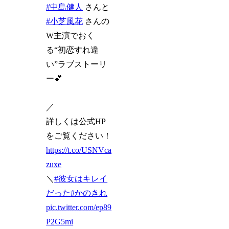
#中島健人
さんと
#小芝風花
さんの
W主演でおく
る“初恋すれ違
い”ラブストーリ
ー💕
／
詳しくは公式HP
をご覧ください！
https://t.co/USNVca
zuxe
＼
#彼女はキレイ
だった
#かのきれ
pic.twitter.com/ep89
P2G5mi