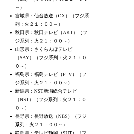
～）
宮城県：仙台放送（OX）（フジ系
列：火２１：００～）
秋田県：秋田テレビ（AKT）（フ
ジ系列：火２１：００～）
山形県：さくらんぼテレビ
（SAY）（フジ系列：火２１：０
０～）
福島県：福島テレビ（FTV）（フ
ジ系列：火２１：００～）
新潟県：NST新潟総合テレビ
（NST）（フジ系列：火２１：０
０～）
長野県：長野放送（NBS）（フジ
系列：火２１：００～）
静岡県：テレビ静岡（SUT）（フ