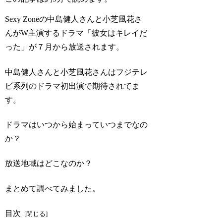
Sexy Zoneの中島健人さんと小芝風花さ
んがW主演するドラマ「彼女はキレイだ
った」が７月から放送されます。
中島健人さんと小芝風花さんはフジテレ
ビ系列のドラマ初出演で期待されてま
す。
ドラマはいつから始まっていつまでなの
か？
放送地域はどこなのか？
まとめて調べてみました。
目次