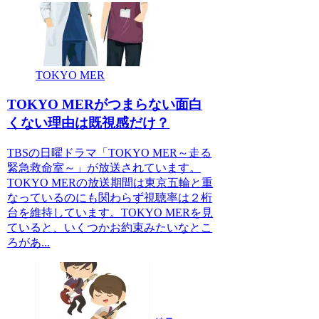
TOKYO MER
TOKYO MERがつまらない面白
くない理由は既視感だけ？
TBSの日曜ドラマ「TOKYO MER～走る
緊急救命室～」が放送されています。
TOKYO MERの放送期間は東京五輪と重
なっているのにも関わらず視聴率は２桁
台を維持しています。TOKYO MERを見
ていると、いくつかお約束みたいなとこ
ろがあ...