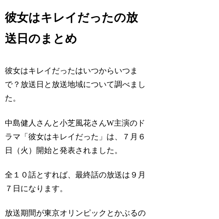
彼女はキレイだったの放
送日のまとめ
彼女はキレイだったはいつからいつま
で？放送日と放送地域について調べまし
た。
中島健人さんと小芝風花さんW主演のド
ラマ「彼女はキレイだった」は、７月６
日（火）開始と発表されました。
全１０話とすれば、最終話の放送は９月
７日になります。
放送期間が東京オリンピックとかぶるの