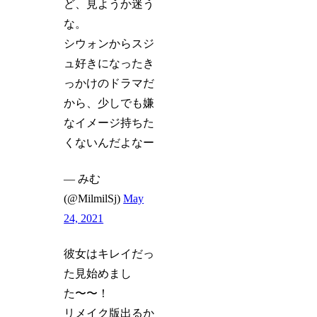
ど、見ようか迷う
な。
シウォンからスジ
ュ好きになったき
っかけのドラマだ
から、少しでも嫌
なイメージ持ちた
くないんだよなー
— みむ
(@MilmilSj)
May
24, 2021
彼女はキレイだっ
た見始めまし
た〜〜！
リメイク版出るか