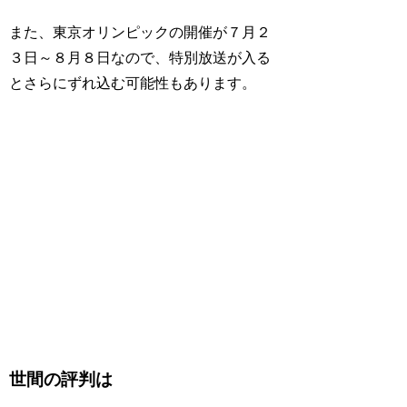
また、東京オリンピックの開催が７月２
３日～８月８日なので、特別放送が入る
とさらにずれ込む可能性もあります。
世間の評判は