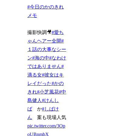
#今日のかのきれ
メモ
撮影快調🎥
#愛ち
ゃんヘアー全開
#
１話の大事なシー
ン
#海の中
#なわけ
ではありません
#
滴る女
#彼女はキ
レイだった
#かの
きれ
#小芝風花
#中
島健人
#けんし
ば
か
#しばけ
ん
案も現場人気
pic.twitter.com/3Op
oUBnmbX