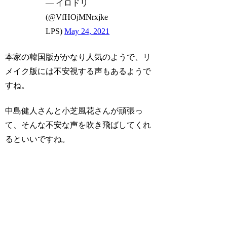
— イロドリ
(@VfHOjMNrxjke
LPS)
May 24, 2021
本家の韓国版がかなり人気のようで、リ
メイク版には不安視する声もあるようで
すね。
中島健人さんと小芝風花さんが頑張っ
て、そんな不安な声を吹き飛ばしてくれ
るといいですね。